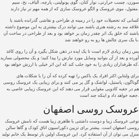
سوزن، چسب حرارتی، نوار کتان، گوی یونولیتی، پارچه، الیاف، نخ، سیم
مفتول، موی عروسک و الگو عروسک سازی که از همه مهم تر نیاز دارند.
کسانی که تحصیلات خود را در زمینه ی طراحی و نقاشی گذرانده باشند یا
علاقه مند به رشته هنری باشند می توانند درک بیشتری به این موضوع داشته
باشند که خلق یک اثر چقدر زمان بر خواهد بود و بعد از طراحی در ساخت آن
با یک سری چالش ها رو به رو خواهند شد.
پس زمان زیادی لازم است تا یک ایده در ذهن شکل بگیرد و آن را روی کاغذ
آورده و بعد از آن بتوانید وسایل مورد نیازش را پیدا کنید؛ و یک محصولی بسازید
که طرفداران زیادی را به خود جلب کند که این اثر خیلی با ارزش خواهد بود.
برای ولنتاین اکثر افراد یک باکس را تهیه کرده که آن را با شکلات های
گوناگون، پاستیل، لواشک و گل پر می کنند و برای زیبایی یک عروسک روسی
هم در جعبه کادویی مقوایی قرار می دهند که این عروسک زیبایی خاصی به
جعبه خواهد داد و اینکه چند است.
عروسک روسی اصفهان
نوعی عروسک زیبا و دوست داشتنی با ظاهری زیبا هست که نامش عروسک
روسی اصفهان است. بیشتر برای تزیین دکوراسیون اتاق کودک و گاها سالن
منزل می توان از آن استفاده کرد. این عروسک اولین بار توسط یک خانم تولید