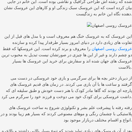
شده که رشته اش طراحی گرافیک و نقاشی بوده است. این خانم در جایی
بیان کرده است که این عروسک سبک زندگی او و کارهای این عروسک نشان
دهنده نگاه این خانم به زندگیست.
این عروسک که به عروسک خنگ هم معروف است و با مدل های قبل از این
تفاوت های زیادی دارد در دنیای امروز بسیار طرفدار پیدا کرده و سازنده
عروسک روسی اصفهان
را معروف و برند کرده است. این عروسکها که فقط
دو چشم دارند و غیر از این ها چیزی در صورتشان نیست تبدیل به محبوب ترین
عروسک های جهان شده اند و سفارش برای خرید این عروسک ها بسیار
بالاست.
از دیرباز دختر بچه ها برای سرگرمی و بازی خود عروسکی در دست می
گرفتند و ساعت ها با آن بازی می کردند. در زمان های قدیم عروسک های
پارچه ای بودند که گاها مادر کودک با هنر دست خودش و طبق سلیقه ای که
داشت عروسکی برای کودک خود می دوخت و فرزند خود را سرگرم می کرد.
رفته رفته با پیشرفت علم بشر و تکنولوژی شروع به ساخت عروسک های
پلاستیکی با چشمان رنگی و موهای مصنوعی کردند که بسیار هم زیبا بودند و در
انواع و اقسام مختلف دربازار موجود بود.
بعد از آن عروسک های زیادی تولید شدند که تنوع بسیار بالایی داشتند و بالاخره