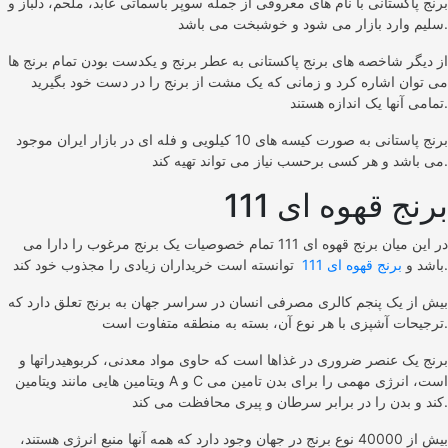
برنج پاکستانی با نام های معروفی از جمله سوپر باسماتی عابد، ملحم، دلباز و
سلیم وارد بازار می شود و خوشبخت می باشد.
از دیگر شاخصه های برنج پاکستانی به عطر برنج و یکدست بودن تمام برنج ها
می توان اشاره کرد و زمانی که یک مشت از برنج را در دست خود بگیرید
تمامی آنها یک اندازه هستند.
برنج پاستانی به صورت کیسه های 10 کیلویی و فله ای در بازار ایران موجود
می باشد و هر کسی برحسب نیاز می تواند تهیه کند.
برنج قهوه ای 111
در این میان برنج قهوه ای 111 تمام خصوصیات یک برنج مرغوب را دارا می
توانسته است خریداران زیادی را مجذوب خود کند.
باشد و
برنج قهوه ای 111
بیش از یک پنجم کالری مصرفی انسان در سراسر جهان به برنج تعلق دارد که
ترجیحات آشپزی با هر نوع آن، بسته به منطقه متفاوت است.
برنج یک عنصر ضروری در غذاها است که حاوی مواد معدنی، کربوهیدراتها و
ویتامین هایی مانند ویتامین A و C است، انرژی مهمی را برای بدن تامین می
کند و بدن را در برابر سرطان و پیری محافظت می کند.
بیش از 40000 نوع برنج در جهان وجود دارد که همه آنها منبع انرژی هستند،