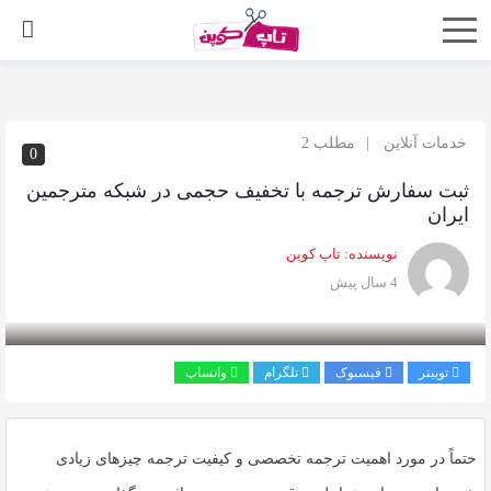
اشتراک
گذاری
با
خدمات آنلاین
مطلب 2
0
استفاده
ثبت سفارش ترجمه با تخفیف حجمی در شبکه مترجمین
از
ایران
روش‌های
زیر
نویسنده:
تاپ کوپن
4 سال پیش
می‌توانید
این
صفحه
توییتر
فیسبوک
تلگرام
واتساپ
را
با
دوستان
حتماً در مورد اهمیت ترجمه تخصصی و کیفیت ترجمه چیزهای زیادی
خود