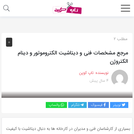
اشتراک
گذاری
با
مطلب ۲
۰
استفاده
مرجع مشخصات فنی و دیتاشیت الکتروموتور و دینام
از
الکتروژن
روش‌های
زیر
نویسنده:
تاپ کوپن
می‌توانید
۴ سال پیش
این
صفحه
را
توییتر
فیسبوک
تلگرام
واتساپ
با
دوستان
خود
بسیاری از کارشناسان فنی و مدیران در کارخانه‌ ها به دنبال دیتاشیت با کیفیت