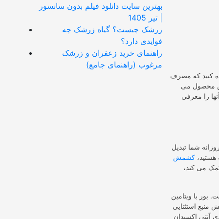
بهترین سایت دانلود فیلم بدون سانسور
| تیر 1405
زرشک چیست؟ گیاه زرشک چه
فوایدی دارد؟
راهنمای خرید زعفران و زرشک
مرغوب (راهنمای جامع)
ده کنید که مصرف
این محصول می
نها را معرفی
د. این به حدود ۴ درصد از نیازهای روزانه شما تبدیل
 هستید،
کشمش
مک می کند،
 و کلسیم کار می کند
 منبع استثنایی
ذی آنتی اکسیدان