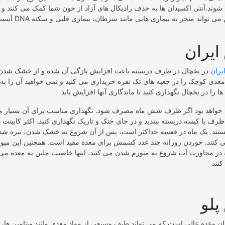
شوند.آنتی اکسیدان ها به حذف رادیکال های آزاد از خون شما کمک می کنند 
آسیب به سلول ها و DNA 
یران
ران
در یخچال در ظرف دربسته باعث افزایش تازگی آن شده و از خشک شدن
ه مغذی کوچک را در جعبه های تک نفره خریداری می کنید و نمی خواهید آن را 
خواهد بود اگر ظرف شش ماه مصرف شود. نگهداری مناسب برای آن بسیار م
ف یا کیسه دربسته ببندید و در جای خنک و تاریک نگهداری کنید. اکثر کابینت 
ستند. یک ماه در قفسه حداکثر است، پس از آن شروع به خشک شدن، تیره شد
می کنند. خوردن روزانه چند عدد کشمش برای معده مفید است. همچنین این می
در مجاورت آب شروع به متورم شدن می کنند. اینها خاصیت ملین به معده می د
لو
ن وعده عالی است که می تواند طیف وسیعی از مواد مغذی مانند ویتامین ها، م