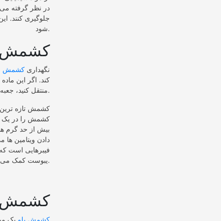
در نظر گرفته می 
شود.
کشمش ا
نگهداری
کشمش ای
کند. اگر این ماد
منتقل کنید، جعبه ها را در یخچال نگهداری کنید تا ماندگاری آنها افزایش یابد.
کشمش تازه ترین 
کشمش را در یک ظر
بیش از حد گرم ه
دادن ویتامین ها 
فیبرهایی است که 
یبوست کمک می کنند.
کشمش پ
کشمش پلو
یک میا