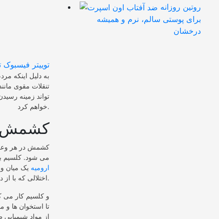
روتین روزانه
برای پوستی سالم، نرم و همیشه
درخشان
توییتر
فیسبوک
ت
به دلیل اینکه مر
تنقلات مقوی مانن
تواند زمینه رسید
خواهم کرد.
کشمش ا
می شود. کلسیم بر
ارومیه
یک میان وع
اختلالی که با از دست دادن استخوان مشخص می شود و معمولاً با افزایش سن رخ می دهد.
تا استخوان ها و 
از مواد شیمیایی ط