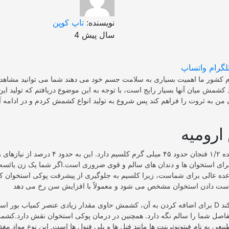
نویسنده:
تاپ کوپن
4 سال پیش
لگرام
واتساپ
دم کشور ما اهمیت بسیاری به سلامت جسم خود می دهند شما می توانید مشاه
د کشمش میان آنها بسیار رایج است، با توجه به این موضوع دریافتم که تولید 
ن من به ثروت را فراهم کند پس شروع به تولید انواع کشمش کردم و در ادامه آ
رومیه
کشمش در هر وعده ۱/۲ فنجان حدود ۴۵ میلی گرم کلسیم دار
ای استخوان ها و دندان های سالم و قوی ضروری است.اگر شما یک زن یائسه
ده عالی برای شماست، زیرا کلسیم به جلوگیری از پیشرفت پوکی استخوان ک
برای اضافه کردن به آن، کشمش حاوی مقدار زیادی عنصر کمیاب بور است. بور با ویتامین D
مفاصل شما را سالم نگه دارد. همچنین در درمان پوکی استخوان نقش دارد.کشمش
بیعی به نام فیتونوترینت ها مانند فنل ها و پلی فنول ها است. این نوع مواد مغ