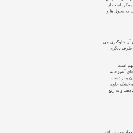
و ممکن است از
جلوگیری کنند. این می تواند منجر به بیماری هایی مانند سرطان، بیماری قلبی و سکته
 آن جلوگیری می
به ظرف دیگری
هم است.
های آشپزخانه
ن و از دست
وه خشک حاوی
هند و به رفع
واد معدنی، آنتی