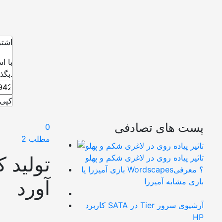
اشتر
با ا
بگذارید.
کپی 
پست های تصادفی
0
مطلب 2
تولید 
تاثیر پیاده روی در لاغری شکم و پهلو
بازی آمیزرا یا Wordscapes؟ معرفی
آورد
بازی مشابه آمیرزا
کاربرد SATA در Tier آرشیوی سرور
HP