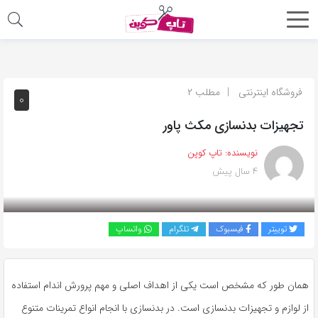
اشتراک
گذاری
با
فروشگاه اینترنتی
مطلب ۲
۰
استفاده
تجهیزات بدنسازی مکث پاور
از
روش‌های
نویسنده:
تاپ کوپن
زیر
۴ سال پیش
می‌توانید
این
صفحه
توییتر
فیسبوک
تلگرام
واتساپ
را
با
دوستان
همان طور که مشخص است یکی از اهداف اصلی و مهم پرورش اندام استفاده
خود
از لوازم و تجهیزات بدنسازی است. در بدنسازی با انجام انواع تمرینات متنوع