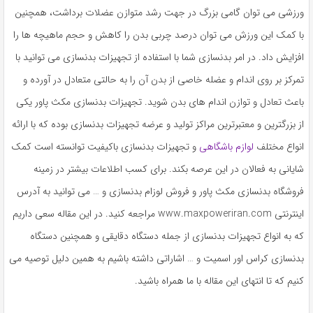
به
ورزشی می توان گامی بزرگ در جهت رشد متوازن عضلات برداشت، همچنین
اشتراک
با کمک این ورزش می توان درصد چربی بدن را کاهش و حجم ماهیچه ها را
بگذارید.
افزایش داد. در امر بدنسازی شما با استفاده از تجهیزات بدنسازی می توانید با
تمرکز بر روی اندام و عضله خاصی از بدن آن را به حالتی متعادل در آورده و
کپی
باعث تعادل و توازن اندام های بدن شوید. تجهیزات بدنسازی مکث پاور یکی
لینک
از بزرگترین و معتبرترین مراکز تولید و عرضه تجهیزات بدنسازی بوده که با ارائه
انواع مختلف
لوازم باشگاهی
و تجهیزات بدنسازی باکیفیت توانسته است کمک
شایانی به فعالان در این عرصه بکند. برای کسب اطلاعات بیشتر در زمینه
فروشگاه بدنسازی مکث پاور و فروش لوزام بدنسازی و … می توانید به آدرس
اینترنتی www.maxpoweriran.com مراجعه کنید. در این مقاله سعی داریم
که به انواع تجهیزات بدنسازی از جمله دستگاه دقایقی و همچنین دستگاه
بدنسازی کراس اور اسمیت و … اشاراتی داشته باشیم به همین دلیل توصیه می
کنیم که تا انتهای این مقاله با ما همراه باشید.