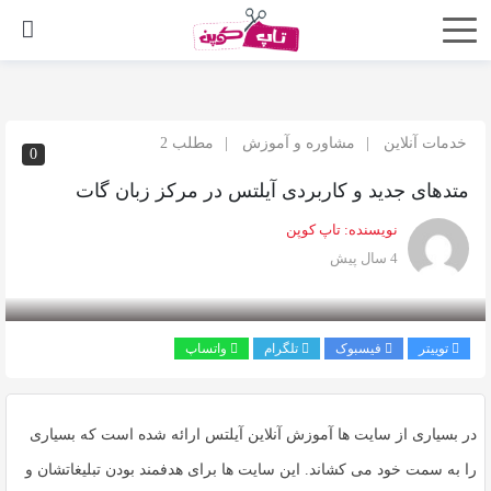
اشتراک
گذاری
با
خدمات آنلاین
مشاوره و آموزش
مطلب 2
0
استفاده
متدهای جدید و کاربردی آیلتس در مرکز زبان گات
از
روش‌های
نویسنده:
تاپ کوپن
زیر
4 سال پیش
می‌توانید
این
صفحه
توییتر
فیسبوک
تلگرام
واتساپ
را
با
در بسیاری از سایت ها آموزش آنلاین آیلتس ارائه شده است که بسیاری
دوستان
خود
را به سمت خود می کشاند. این سایت ها برای هدفمند بودن تبلیغاتشان و