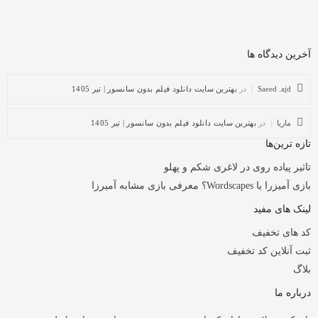
آخرین دیدگاه ها
Saeed .ajd
در
بهترین سایت دانلود فیلم بدون سانسور | تیر 1405
ماریا
در
بهترین سایت دانلود فیلم بدون سانسور | تیر 1405
تازه ترین‌ها
تاثیر پیاده روی در لاغری شکم و پهلو
بازی آمیزرا یا Wordscapes؟ معرفی بازی مشابه آمیرزا
لینک های مفید
کد های تخفیف
ثبت آنلاین کد تخفیف
بلاگ
درباره ما