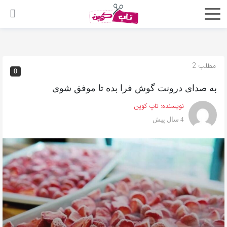
اشتراک
گذاری
با
مطلب 2
0
استفاده
از
به صدای درونت گوش فرا بده تا موفق شوی
روش‌های
نویسنده:
تاپ کوپن
زیر
4 سال پیش
می‌توانید
این
صفحه
را
با
دوستان
خود