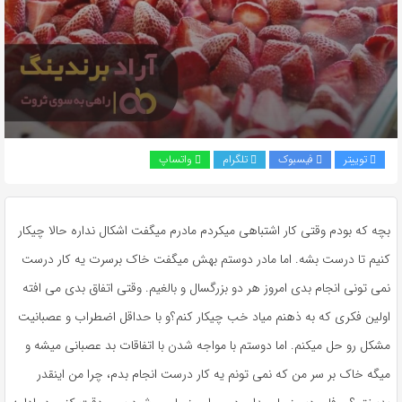
به
اشتراک
بگذارید.
کپی
لینک
توییتر
فیسبوک
تلگرام
واتساپ
بچه که بودم وقتی کار اشتباهی میکردم مادرم میگفت اشکال نداره حالا چیکار
کنیم تا درست بشه. اما مادر دوستم بهش میگفت خاک برسرت یه کار درست
نمی تونی انجام بدی امروز هر دو بزرگسال و بالغیم. وقتی اتفاق بدی می افته
اولین فکری که به ذهنم میاد خب چیکار کنم؟و با حداقل اضطراب و عصبانیت
مشکل رو حل میکنم. اما دوستم با مواجه شدن با اتفاقات بد عصبانی میشه و
میگه خاک بر سر من که نمی تونم یه کار درست انجام بدم، چرا من اینقدر