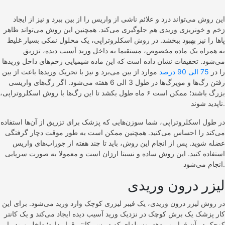
این روش می‌تواند درد و علائم ناشی از واریس را از بین ببرد و نیز از ایجاد
زخم و خونریزی وریدی هم جلوگیری می‌کند. همچنین این روش می‌تواند ظاهر
پاها را نیز بهبود ببخشد. در روش اسکلروتراپی، یک محلول نمکی بسیار غلیط
به همراه یک ماده مخصوص، مستقیما به داخل ورید آسیب دیده، تزریق
می‌شود. تحقیقات نشان داده است که این ماده شیمیایی زخم‌های داخل ورید‌ها
را در
75 الی 90 درصد
موارد از بین می‌برد و نیز با تحریک ورید‌ها باعث از بین
رفتن رگ‌ها و مویرگ‌ها در طول 3 الی 6 هفته می‌شود. اگر رگ‌های واریسی
بزرگ باشند؛ ممکن است ۶ ماه طول بکشد تا این رگ‌ها با روش اسکلروتراپی،
ناپدید شوند.
در طول اسکلروتراپی، شما سوزن‌هایی که پزشک برای تزریق از آن‌ها استفاده
می‌کند را احساس می‌کنید. همچنین ممکن است به طور موقت دچار گرفتگی
عضله شوید. پس از انجام این روش، باید تا چند هفته از جوراب‌های واریس
استفاده کنید. این روش ساده و نسبتا ارزان است و معمولا به صورت سرپایی
انجام می‌شود.
لیزر درون وریدی
در روش لیزر درون وریدی، یک فیبر لیزری کوچک وارد ورید می‌شود. برای این
کار پزشک یک برش کوچک در نزدیک ورید آسیب دیده ایجاد می‌کند و یک کانتر
کوچک در آن قرار می‌دهد. وسیله‌ای که در سر کانتر قرار دارد؛ داخل ورید را