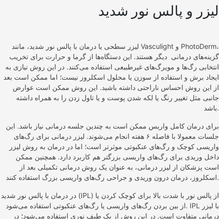
لیزر و پالس نور شدید
لیزر سطحی یا درمان‌ با پالس نور شدید، مانند Vasculight و PhotoDerm،
گزینه‌های درمانی دیگر هستند. این دستگاه‌ها از گرما و حرارت برای تخریب
انتخابی رگ‌ها و مویرگ‌های غیرطبیعی استفاده می‌کنند. در این روش نیازی به
ایجاد برش و استفاده از سوزن یا محلول اسکلروز نیست؛ اما ممکن است بعد
از این روش احساس ناراحتی داشته باشید. این روش ممکن است عوارض
جانبی مثل تغییر رنگ یا لکه شدن پوست و یا تاول زدن را به همراه داشته
باشد.
برای درمان کامل واریس ممکن است به چندین جلسه درمانی نیاز باشد. این
جلسات معمولا با فاصله ۶ هفته انجام می‌شوند. لیزر درمانی برای رگ‌های
واریسی کوچک و رگ‌های عنکبوتی موثرتر است؛ اما در درمان به روش لیزر
داخل وریدی برای رگ‌های واریسی بزرگتر هم کاربرد دارد. همچنین ممکن
است پزشکان از لیزر درمانی، به عنوان یک روش درمانی تکمیلی بعد از
اسکلروز، درمان درون وریدی و جراحی رگ‌های واریسی بزرگ استفاده کنند.
در درمان با پالس نور شدید (IPL) از پالس نور با شدت بالا برای کوچک کردن یا
از بین بردن رگ‌های واریسی یا رگ‌های عنکبوتی استفاده می‌شود. IPL با لیزر
درمانی متفاوت است. در این روش از یک طیف نوری استفاده می‌شود؛ در