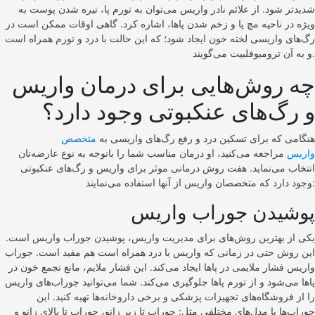
شدیدتر شود. از علائم نادر واریس می‌توان به تورم پا، تیره شدن پوست به
ویژه در ناحیه مچ پا و زخم شدن پاها، اشاره کرد. گاهی اوقات ممکن است در
رگ‌های واریسی لخته خون ایجاد شود؛ که این حالت با درد و تورم همراه است
و به آن ترومبوفلبیت می‌گویند.
چه روش‌هایی برای درمان واریس
و رگ‌های عنکبوتی وجود دارد؟
هنگامی که برای تسکین درد و رفع رگ‌های واریسی به
متخصص
واریس
مراجعه می‌کنید، او درمان مناسب شما را باتوجه به نوع عارضه‌تان
انتخاب می‌نماید. هفت روش درمانی موثر برای واریس و رگ‌های عنکبوتی
وجود دارد که متخصصان واریس از آنها استفاده می‌نمایند:
پوشیدن جوراب واریس
یکی از بهترین روش‌های برای مدیریت واریس، پوشیدن جوراب واریس است.
این روش حتی در زمانی که واریس با درد همراه است هم مفید است. جوراب
واریس فشار ملایمی در پاها ایجاد می‌کند. این فشار ملایم، مانع تجمع خون در
پاها می‌شود و از تورم پاها جلوگیری می‌کند. شما می‌توانید جوراب‌های واریس
را از فروشگاه‌های تجهیزات پزشکی و برخی داروخانه‌ها تهیه کنید. این
جوراب‌ها با مدل‌های مختلفی مثل: جوراب تا زیر زانو، جوراب تا بالای زانو و