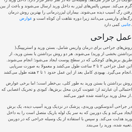
گرم می‌کند. سپس پالس‌های لیزر به داخل ورید ارسال می‌شوند و باعث از بین
رفتن رگ آسیب دیده می‌شوند. بیماران لیزردرمانی را بهترین روش درمان
رگ‌های واریسی می‌دانند زیرا دوره نقاهت آن کوتاه است و
عوارض
کمی دارد.
جانبی
عمل جراحی
روش‌های جراحی برای درمان واریس شامل، بستن ورید و استریپینگ(
برداشتن بخشی از ورید) می‌شوند. هر دو روش برداشتن یا بستن ورید، از
طریق برش‌های کوچکی که در سطح پوست ایجاد می‌شود؛ انجام می‌شوند.
این عمل جراحی ۲ تا ۳ ساعت طول می‌کشد و معمولا به صورت سرپایی
انجام می‌گیرد. بهبودی کامل بعد از این عمل حدود ۱ تا ۲ هفته طول می‌کشد.
روش برداشتن یا بستن ورید به طور کلی، بی‌خطر است؛ اما برخی عوارض
احتمالی آن عبارتند از: عفونت کردن محل برش‌ها، کبودی و تحریک اعصابی که
از محل ورید برداشته شده عبور می‌کنند.
در جراحی آندوسکوپی وریدی، پزشک در نزدیک ورید آسیب دیده، یک برش
ایجاد می‌کند و یک دوربین که به سر یک لوله باریک متصل است را به داخل
ورید هدایت می‌کند. و سپس با استفاده از یک وسیله جراحی که در دوربین
تعبیه شده، ورید را می‌بندد.