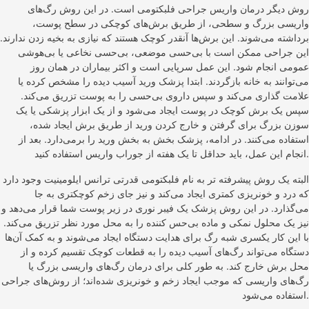
روش دیگر درمان واریس جراحی فلبکتومی است. در این روش رگ‌های
واریسی بزرگ و سطحی، از طریق برش‌های کوچکی در سطح پوست،
برداشته می‌شوند. این برش‌ها آنقدر کوچک هستند که نیازی به بخیه زدن ندارند.
این جراحی ممکن است با بی‌حسی موضعی، بی‌حسی نخاعی یا بی‌هوشی
عمومی انجام شود. این عمل سرپایی است و اکثر بیماران در همان روز
می‌توانند به خانه بازگردند. ابتدا پزشک ورید آسیب دیده را مشخص کرده یا
علامت گذاری می‌کند و سپس داروی بی‌حسی را به پوست تزریق می‌کند.
سپس یک برش کوچک در پوست ایجاد می‌شود و از یک ابزار پزشکی یا یک
سوزن بزرگ برای گرفتن و خارج کردن ورید از طریق برش ایجاد شده،
استفاده می‌کنند. در ادامه، پزشک بخش به بخش ورید را برمی‌دارد. بعد از
انجام این عمل، باید حداقل تا یک هفته از جوراب واریس استفاده کنید.
البته یک روش پیشرفته تر به نام فلبکتومی قدرتی ترانس ایلومینیت وجود دارد
که درد و خونریزی کمتری ایجاد می‌کند و نیز جای زخم کوچکتری به جا
می‌گذارد. در این روش پزشک یک فیبر نوری در زیر پوست شما قرار می‌دهد و
نیز یک محلول نمکی و ماده بی‌حس کننده را به محل مورد نظر تزریق می‌کند.
با این کار یکسری شبه رگ برای هدایت دستگاه ایجاد می‌شوند و به کمک آن‌ها
دستگاه می‌تواند رگ‌های آسیب دیده را به قطعات کوچک تقسیم کرده و از
محل برش خارج کند. به طور کلی برای درمان رگ‌های واریسی بزرگ یا
رگ‌های واریسی که موجب ایجاد زخم و خونریزی شده‌اند؛ از روش‌های جراحی
استفاده می‌شود.