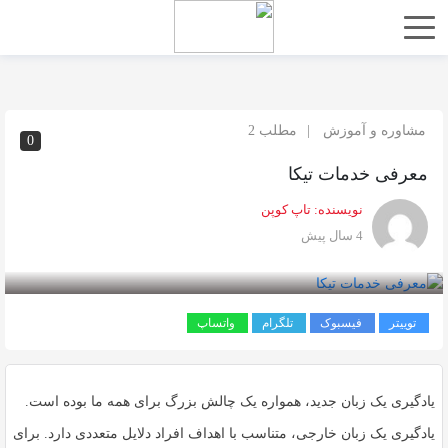
اشتراک
گذاری
با
استفاده
مشاوره و آموزش
مطلب 2
0
از
روش‌های
معرفی خدمات تیکا
زیر
نویسنده:
تاپ کوپن
می‌توانید
4 سال پیش
این
صفحه
را
توییتر
فیسبوک
تلگرام
واتساپ
با
دوستان
خود
یادگیری یک زبان جدید، همواره یک چالش بزرگ برای همه ما بوده است.
به
یادگیری یک زبان خارجی، متناسب با اهداف افراد دلایل متعددی دارد. برای