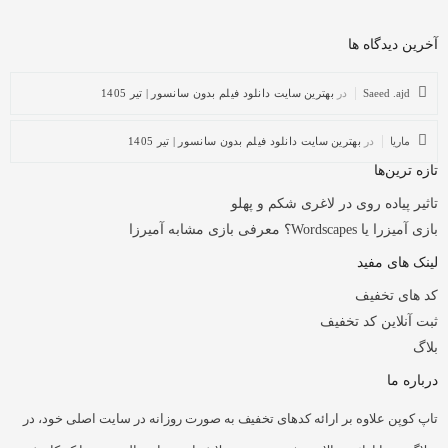
آخرین دیدگاه ها
Saeed .ajd
در
بهترین سایت دانلود فیلم بدون سانسور | تیر 1405
ماریا
در
بهترین سایت دانلود فیلم بدون سانسور | تیر 1405
تازه ترین‌ها
تاثیر پیاده روی در لاغری شکم و پهلو
بازی آمیزرا یا Wordscapes؟ معرفی بازی مشابه آمیرزا
لینک های مفید
کد های تخفیف
ثبت آنلاین کد تخفیف
بلاگ
درباره ما
تاپ کوپن علاوه بر ارائه کدهای تخفیف به صورت روزانه در سایت اصلی خود، در