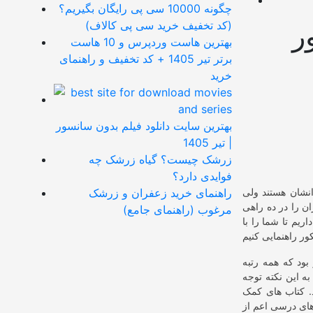
چگونه 10000 سی پی رایگان بگیریم؟
(کد تخفیف خرید سی پی کالاف)
ر
بهترین هاست وردپرس و 10 هاست
برتر تیر 1405 + کد تخفیف و راهنمای
خرید
بهترین سایت دانلود فیلم بدون سانسور
| تیر 1405
زرشک چیست؟ گیاه زرشک چه
فوایدی دارد؟
نشان هستند ولی
راهنمای خرید زعفران و زرشک
ان را در ده راهی
مرغوب (راهنمای جامع)
ریم تا شما را با
ود که همه رتبه
ه این نکته توجه
. کتاب های کمک