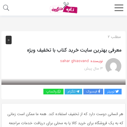
اشتراک
گذاری
با
مطلب ۲
۰
استفاده
معرفی بهترین سایت خرید کتاب با تخفیف ویژه
از
روش‌های
نویسنده:
sahar ghiasvand
زیر
۳ سال پیش
می‌توانید
این
صفحه
توییتر
فیسبوک
تلگرام
واتساپ
را
با
دوستان
هر انسانی دوست دارد که از تخفیف استفاده کند. همه ما ممکن است زمانی
خود
که به یک فروشگاه برای خرید کالا یا به محلی برای دریافت خدمات مراجعه