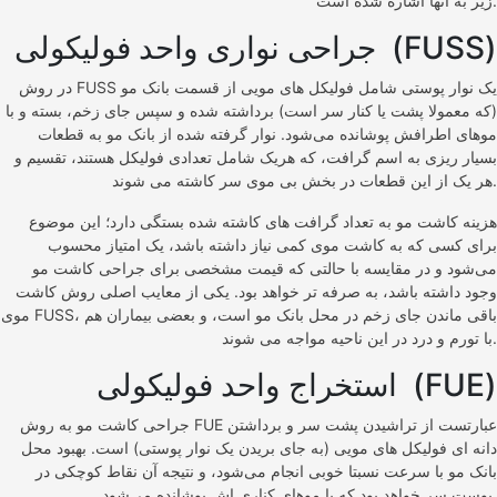
زیر به آنها اشاره شده است.
جراحی نواری واحد فولیکولی (FUSS)
در روش FUSS یک نوار پوستی شامل فولیکل های مویی از قسمت بانک مو
(که معمولا پشت یا کنار سر است) برداشته شده و سپس جای زخم، بسته و با
موهای اطرافش پوشانده می‌شود. نوار گرفته شده از بانک مو به قطعات
بسیار ریزی به اسم گرافت، که هریک شامل تعدادی فولیکل هستند، تقسیم و
هر یک از این قطعات در بخش بی موی سر کاشته می شوند.
هزینه کاشت مو به تعداد گرافت های کاشته شده بستگی دارد؛ این موضوع
برای کسی که به کاشت موی کمی نیاز داشته باشد، یک امتیاز محسوب
می‌شود و در مقایسه با حالتی که قیمت مشخصی برای جراحی کاشت مو
وجود داشته باشد، به صرفه تر خواهد بود. یکی از معایب اصلی روش کاشت
موی FUSS، باقی ماندن جای زخم در محل بانک مو است، و بعضی بیماران هم
با تورم و درد در این ناحیه مواجه می شوند.
استخراج واحد فولیکولی (FUE)
جراحی کاشت مو به روش FUE عبارتست از تراشیدن پشت سر و برداشتن
دانه ای فولیکل های مویی (به جای بریدن یک نوار پوستی) است. بهبود محل
بانک مو با سرعت نسبتا خوبی انجام می‌شود، و نتیجه آن نقاط کوچکی در
پوست سر خواهد بود که با موهای کناری اش پوشانده می‌شود.