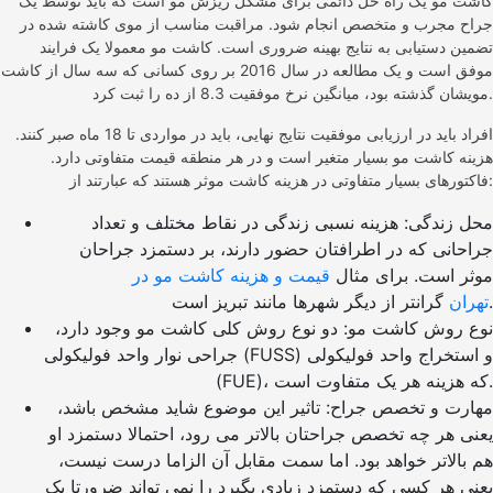
کاشت مو یک راه حل دائمی برای مشکل ریزش مو است که باید توسط یک
جراح مجرب و متخصص انجام شود. مراقبت مناسب از موی کاشته شده در
تضمین دستیابی به نتایج بهینه ضروری است. کاشت مو معمولا یک فرایند
موفق است و یک مطالعه در سال 2016 بر روی کسانی که سه سال از کاشت
مویشان گذشته بود، میانگین نرخ موفقیت 8.3 از ده را ثبت کرد.
افراد باید در ارزیابی موفقیت نتایج نهایی، باید در مواردی تا 18 ماه صبر کنند.
هزینه کاشت مو بسیار متغیر است و در هر منطقه قیمت متفاوتی دارد.
فاکتورهای بسیار متفاوتی در هزینه کاشت موثر هستند که عبارتند از:
محل زندگی: هزینه نسبی زندگی در نقاط مختلف و تعداد
جراحانی که در اطرافتان حضور دارند، بر دستمزد جراحان
موثر است. برای مثال
قیمت و هزینه کاشت مو در
گرانتر از دیگر شهرها مانند تبریز است.
تهران
نوع روش کاشت مو: دو نوع روش کلی کاشت مو وجود دارد،
جراحی نوار واحد فولیکولی (FUSS) و استخراج واحد فولیکولی
(FUE)، که هزینه هر یک متفاوت است.
مهارت و تخصص جراح: تاثیر این موضوع شاید مشخص باشد،
یعنی هر چه تخصص جراحتان بالاتر می رود، احتمالا دستمزد او
هم بالاتر خواهد بود. اما سمت مقابل آن الزاما درست نیست،
یعنی هر کسی که دستمزد زیادی بگیرد را نمی تواند ضرورتا یک