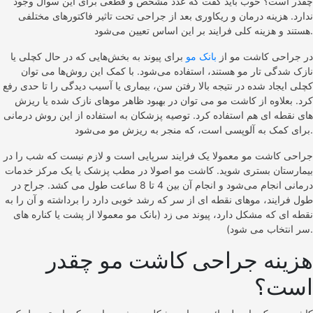
چقدر است؟ خوب باید گفت که عدد مشخص و قطعی برای این سوال وجود
ندارد. هزینه درمان و ریکاوری بعد از جراحی تحت تاثیر فاکتورهای مختلفی
هستند و هزینه کلی فرایند بر این اساس تعیین می‌شود.
در جراحی کاشت مو از
بانک مو
برای پیوند به بخش‌هایی که در حال کچلی یا
نازک شدگی تار مو هستند، استفاده می‌شود. با کمک این روش‌ها می توان
کچلی ایجاد شده در نتیجه بالا رفتن سن، بیماری یا آسیب دیدگی را تا حدی رفع
کرد. بعلاوه از کاشت مو می توان در بهبود ظاهر موهای نازک شده یا ریزش
های نقطه ای هم استفاده کرد. توصیه پزشکان به استفاده از این روش درمانی
برای کمک به آلوپسی است، که منجر به ریزش مو می‌شود.
جراحی کاشت مو معمولا یک فرایند سرپایی است و لازم نیست که شب را در
بیمارستان بستری شوید. کاشت مو اصولا در مطب پزشک یا یک مرکز خدمات
درمانی انجام می‌شود و انجام آن بین 4 تا 8 ساعت طول می کشد. جراح در
طول فرایند، موهای نقطه ای از سر که رشد خوبی دارد را برداشته و آن را به
نقطه ای که مشکل دارد، پیوند می زد (بانک مو معمولا از پشت یا کناره های
سر انتخاب می شود).
هزینه جراحی کاشت مو چقدر
است؟