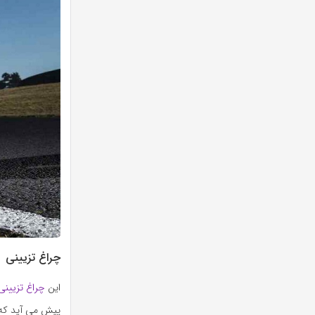
چراغ تزیینی
این
چراغ تزیینی
پیش می آید که ن