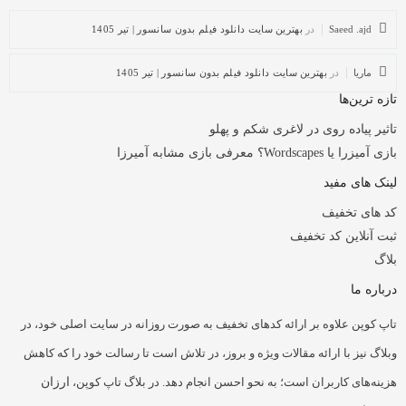
Saeed .ajd
در
بهترین سایت دانلود فیلم بدون سانسور | تیر 1405
ماریا
در
بهترین سایت دانلود فیلم بدون سانسور | تیر 1405
تازه ترین‌ها
تاثیر پیاده روی در لاغری شکم و پهلو
بازی آمیزرا یا Wordscapes؟ معرفی بازی مشابه آمیرزا
لینک های مفید
کد های تخفیف
ثبت آنلاین کد تخفیف
بلاگ
درباره ما
تاپ کوپن علاوه بر ارائه کدهای تخفیف به صورت روزانه در سایت اصلی خود، در
وبلاگ نیز با ارائه مقالات ویژه و بروز، در تلاش است تا رسالت خود را که کاهش
هزینه‌های کاربران است؛ به نحو احسن انجام دهد. در بلاگ تاپ کوپن،
ارزان