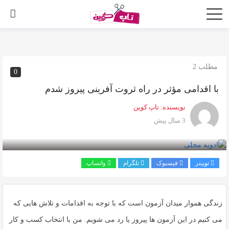
اشتراک
گذاری
با
مطلب 2
0
استفاده
با اقدامی مؤثر در راه ثروت آفرینی پیروز شدم
از
روش‌های
نویسنده:
تاپ کوپن
زیر
3 سال پیش
می‌توانید
این
صفحه
توییتر
فیسبوک
تلگرام
واتساپ
را
با
زندگی هموار میدان آزمون است که با توجه به اقدامات و تلاش ‌هایی که
دوستان
خود
می ‌کنیم در این آزمون‌ ها پیروز یا رد می ‌شویم. من با انتخاب کسب‌ و کار