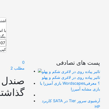
اشتر
با ا
بگذارید.
کپی 
پست های تصادفی
0
مطلب 2
صندل ب
تاثیر پیاده روی در لاغری شکم و پهلو
بازی آمیزرا یا Wordscapes؟ معرفی
گذاشت
بازی مشابه آمیرزا
کاربرد SATA در Tier آرشیوی سرور
HP