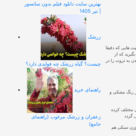
بهترین سایت دانلود فیلم بدون سانسور
| تیر 1405
زرشک
یت هایی که دقیقا
گیرید که از
ن به ثروت را در
چیست؟ گیاه زرشک چه فوایدی دارد؟
راهنمای خرید
در رنگ مشکی و
 مختلف کرده
زعفران و زرشک مرغوب (راهنمای
جامع)
 وزن سبکی هم