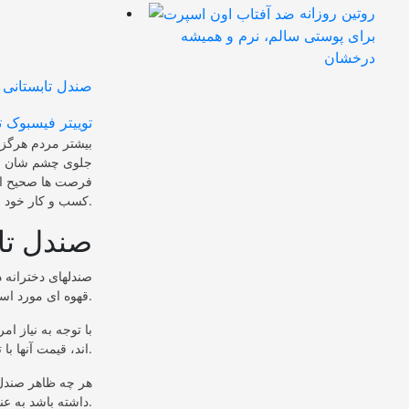
روتین روزانه
برای پوستی سالم، نرم و همیشه
درخشان
توییتر
فیسبوک
ت
بیشتر مردم هرگز ث
جلوی چشم شان است
فرصت ها صحیح استف
کسب و کار خود بیابید.
صندل تا
صندلهای دخترانه 
قهوه ای مورد استفاده قرار می گیرند چون قابلیت ست شدن با لباسهای دیگر را هم داشته اند.
با توجه به نیاز ام
اند، قیمت آنها با توجه به کیفیت جنس، دوخت و خرجکار به کار گرفته شده در تولید آنها تعیین می گردد.
هر چه ظاهر صندل 
داشته باشد به عنوان نوع درجه یک معروف است.