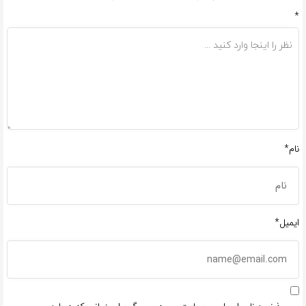
*
نام*
ایمیل*