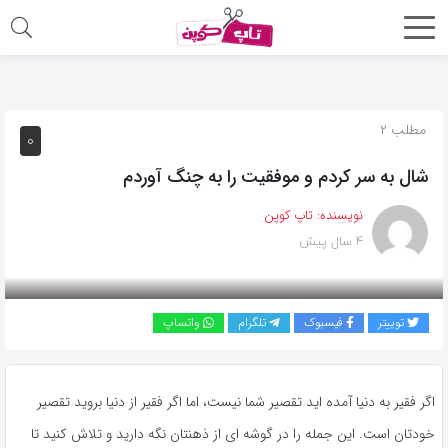
اشتراک
گذاری
با
مطلب ۲
۰
استفاده
شال به سر کردم و موفقیت را به چنگ آوردم
از
روش‌های
نویسنده:
تاپ کوپن
زیر
۴ سال پیش
می‌توانید
این
صفحه
توییتر
فیسبوک
تلگرام
واتساپ
را
با
دوستان
اگر فقیر به دنیا آمده اید تقصیر شما نیست، اما اگر فقیر از دنیا بروید تقصیر
خود
خودتان است. این جمله را در گوشه ای از ذهنتان نگه دارید و تلاش کنید تا