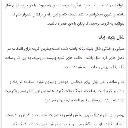
به
بتوانید در کسب و کار خود به ثروت برسید. من راه ثروت را در حوزه انواع شال
اشتراک
یافتم و اکنون میخواهم به شما کمک کنم و این راه را برایتان هموار کنم تا
بگذارید.
بتوانید به ثروت برسید. تا پایان با من همراه باشید.
شال پتینه زنانه
کپی
لینک
سبکی و خنکی
شال پتینه زنانه
باعث شده است بهترین گزینه برای انتخاب در
فصل های گرم سال باشد. حالت های شبیه پلیسه در زمینه، به این شال ساده
تک رنگ، زیبایی خاصی بخشیده است.
شال ساده را می توان برای مجالس، مهمانی و بیرون مورد استفاده قرارداد و
شما نیز لازم است به انتخاب رنگ دقت کنید. همچنین این شال بسیار باکیفیت
و بادوام بوده و ایستایی فوق العاده ای بروی سر دارد.
روسری و شال نزدیک ترین بخش لباس به صورت شماست و اگر آن را درست
انتخاب کنید، بازتاب رنگش می تواند به زیباتر شدن پوست شما کمک کند.