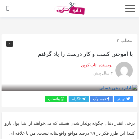
اشتراک
گذاری
با
مطلب ۲
۰
استفاده
با آموختن کسب و کار درست را یاد گرفتم
از
روش‌های
نویسنده:
تاپ کوپن
زیر
۳ سال پیش
می‌توانید
این
صفحه
توییتر
فیسبوک
تلگرام
واتساپ
را
با
برخی آنقدر دنبال چگونه پولدار شدن هستند که می‌خواهند از ابتدا پول پارو
دوستان
خود
کنند! این طرز فکر در ۹۹ درصد مواقع واقع‌بینانه نیست. من با علاقه ای