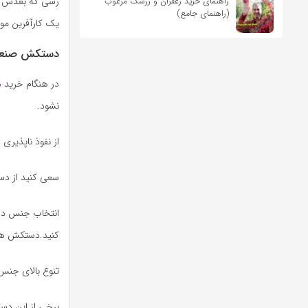
رسی که بعدش می
راهنمای خرید زعفران و زرشک مرغوب
(راهنمای جامع)
یک کارآفرین مو
دستکش صنعت
در هنگام خرید
د
نشود.
از نفوذ ناپذیر
سعی کنید از دست
انتخاب جنس دست
کنید.دستکش های 
تنوع بالای جن
برخی از این دس