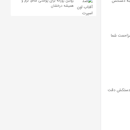
ینه دستکش
روتین روزانه برای پوستی سالم، نرم و
همیشه درخشان
مزاحمت شما
س دستکش دقت