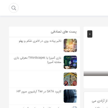
پست های تصادفی
۰
تاثیر پیاده روی در لاغری شکم و پهلو
بازی آمیزرا یا Wordscapes؟ معرفی بازی
مشابه آمیرزا
کاربرد SATA در Tier آرشیوی سرور HP
از آزادی می