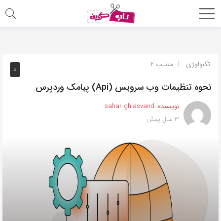
اشتراک
گذاری
با
تکنولوژی
مطلب ۲
۰
استفاده
نحوه تنظیمات وب سرویس (Api) پیامک وردپرس
از
روش‌های
نویسنده:
sahar ghiasvand
زیر
۳ سال پیش
می‌توانید
این
صفحه
را
با
دوستان
خود