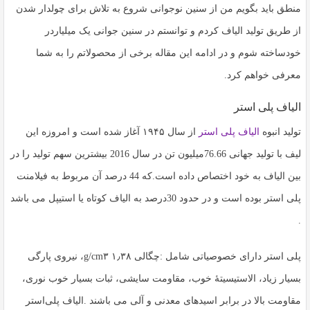
به
منطق باید بگویم من از سنین نوجوانی شروع به تلاش برای چولدار شدن
اشتراک
از طریق تولید الیاف کردم و توانستم در سنین جوانی یک میلیاردر
بگذارید.
خودساخته شوم و در ادامه این مقاله برخی از محصولاتم را به شما
معرفی خواهم کرد.
کپی
لینک
الیاف پلی استر
تولید انبوه
الیاف پلی استر
از سال ۱۹۴۵ آغاز شده است و امروزه این
لیف با تولید جهانی 76.66میلیون تن در سال 2016 بیشترین سهم تولید را در
بین الیاف به خود اختصاص داده است.که 44 درصد آن مربوط به فیلامنت
پلی استر بوده است و در حدود 30درصد به الیاف کوتاه یا استیپل می باشد
.
پلی استر دارای خصوصیاتی شامل :چگالی g/cm۳ ۱٫۳۸، نیروی پارگی
بسیار زیاد، الاستیسیتهٔ خوب، مقاومت سایشی، ثبات بسیار خوب نوری،
مقاومت بالا در برابر اسیدهای معدنی و آلی می باشند .الیاف پلی‌استر