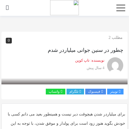
اشتراک
گذاری
با
مطلب 2
0
استفاده
چطور در سنین جوانی میلیاردر شدم
از
روش‌های
نویسنده:
تاپ کوپن
زیر
4 سال پیش
می‌توانید
این
صفحه
توییتر
فیسبوک
تلگرام
واتساپ
را
با
برای میلیاردر شدن هیچوقت دیر نیست و همینطور بعید می دانم کسی با
دوستان
خود
خودش بگوید هنوز زود است برای پولدار و موفق شدن، با توجه به این