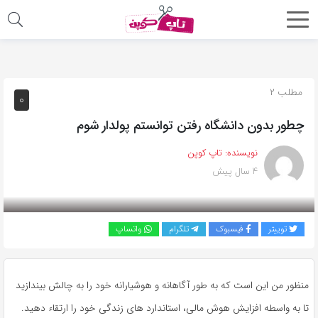
اشتراک
گذاری
با
مطلب ۲
۰
استفاده
چطور بدون دانشگاه رفتن توانستم پولدار شوم
از
روش‌های
نویسنده:
تاپ کوپن
زیر
۴ سال پیش
می‌توانید
این
صفحه
توییتر
فیسبوک
تلگرام
واتساپ
را
با
دوستان
منظور من این است که به طور آگاهانه و هوشیارانه خود را به چالش بیندازید
خود
تا به واسطه افزایش هوش مالی، استاندارد های زندگی خود را ارتقاء دهید.