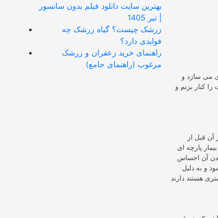
بهترین سایت دانلود فیلم بدون سانسور
| تیر 1405
زرشک چیست؟ گیاه زرشک چه
فوایدی دارد؟
راهنمای خرید زعفران و زرشک
مرغوب (راهنمای جامع)
ی می سازد و
ا کنار بزنم و
آن قبل از
یمار پارچه ای
یدن آن احساس
د و به دلیل