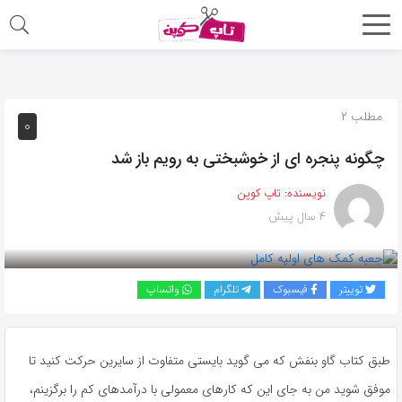
اشتراک
گذاری
با
مطلب ۲
۰
استفاده
چگونه پنجره ‌ای از خوشبختی به رویم باز شد
از
روش‌های
نویسنده:
تاپ کوپن
زیر
۴ سال پیش
می‌توانید
این
صفحه
توییتر
فیسبوک
تلگرام
واتساپ
را
با
دوستان
طبق کتاب گاو بنفش که می‌ گوید بایستی متفاوت از سایرین حرکت کنید تا
خود
موفق شوید من به ‌جای این ‌که کارهای معمولی با درآمدهای کم را برگزینم،