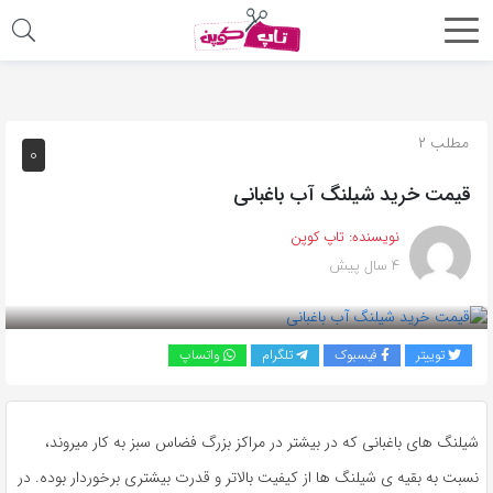
اشتراک
گذاری
با
مطلب ۲
۰
استفاده
قیمت خرید شیلنگ آب باغبانی
از
روش‌های
نویسنده:
تاپ کوپن
زیر
۴ سال پیش
می‌توانید
این
صفحه
توییتر
فیسبوک
تلگرام
واتساپ
را
با
دوستان
شیلنگ های باغبانی که در بیشتر در مراکز بزرگ فضاس سبز به کار میروند،
خود
نسبت به بقیه ی شیلنگ ها از کیفیت بالاتر و قدرت بیشتری برخوردار بوده. در