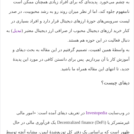
اشتراک
به چشم می‌خورد. پدیده‌ای که برای افراد زیادی همچنان ممکن است
بگذارید.
نامفهوم جلوه کند، اما از نظر میزان روند رو به رشد محبوبیت، در صدر
لیست سرویس‌های حوزۀ ارزهای دیجیتال قرار دارد و افراد بسیاری در
کپی
لینک
کنار خرید ارزهای دیجیتال محبوب از صرافی‌ ارز دیجیتال معتبر (
تبدیل
) به
دنبال فعالیت در این حوزه هم هستند.
به واسطۀ همین اهمیت، تصمیم گرفتیم در این مقاله به بحث دیفای و
آموزش کار با آن بپردازیم. پس برای دانستن کافی در مورد این پدیدۀ
جدید، تا انتهای این مقاله همراه ما باشید.
دیفای چیست؟
در وب‌سایت
Investopedia
در تعریف دیفای آمده است: «امور مالی
غیرمتمرکز یا Decentralized finance (DeFi) یک فن‌آوری مالی در حال
ظهور است که براساس یک دفتر کل توزیع‌شدۀ ایمن، مشابه آنچه توسط