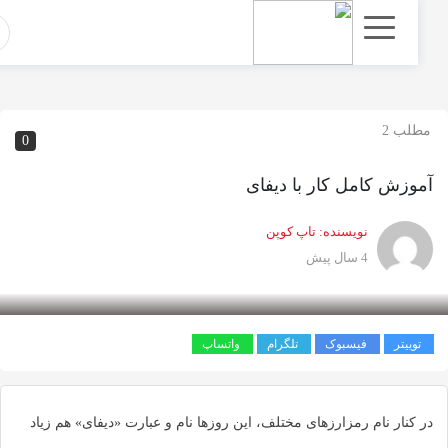
اشتراک
گذاری
با
استفاده
مطلب 2
0
از
روش‌های
آموزش کامل کار با دیفای
زیر
می‌توانید
نویسنده:
تاپ کوپن
این
4 سال پیش
صفحه
را
با
توییتر
فیسبوک
تلگرام
واتساپ
دوستان
خود
به
در کنار نام رمزارزهای مختلف، این روزها نام و عبارت «دیفای» هم زیاد