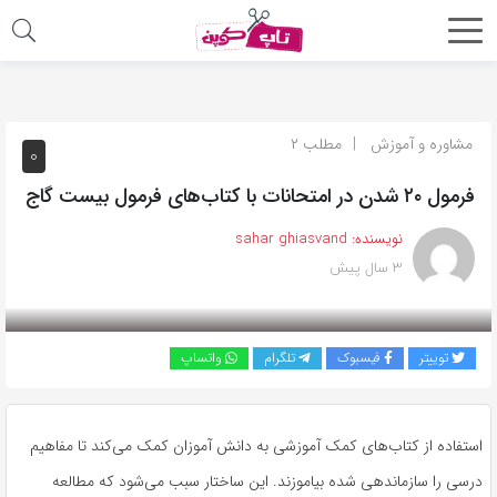
اشتراک
گذاری
با
مشاوره و آموزش
مطلب ۲
۰
استفاده
فرمول ۲۰ شدن در امتحانات با کتاب‌های فرمول بیست گاج
از
روش‌های
نویسنده:
sahar ghiasvand
زیر
۳ سال پیش
می‌توانید
این
صفحه
توییتر
فیسبوک
تلگرام
واتساپ
را
با
دوستان
استفاده از کتاب‌های کمک آموزشی به دانش آموزان کمک می‌کند تا مفاهیم
خود
درسی را سازماندهی شده بیاموزند. این ساختار سبب می‌شود که مطالعه