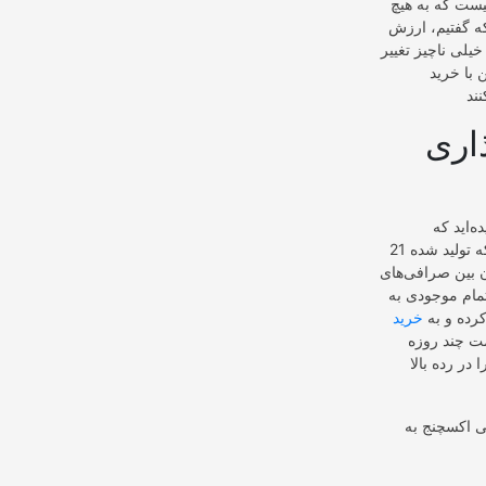
ین نیست که به هیچ
ت( دلار، یورو و…) می‌باشد؛
لی نا‌چیز تغییر
مان خواهید بود. معمولا افراد وقتی متوجه
اری
ه‌اید که
بیت‌کوین محدود است و در‌نهایت به پایان خواهد رسید؟ بله، درست متوجه شدید؛ کل بیت‌کوینی که تولید شده 21
 بین صرافی‌های
تمام موجودی به
کرده و به
مت چند روزه
در رده بالا
ی اکسچنج به