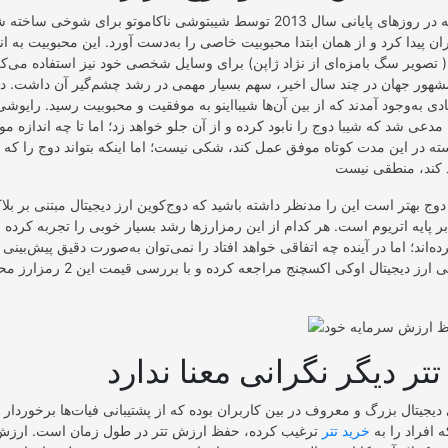
اولین میم‌کوینی که در روز‌های پایانی سال 2013 توسط شیبتوشی ناکاموتو برای شو
ان پیدا کرد و از همان ابتدا محبوبیت خاصی را به‌دست آورد. این محبوبیت به اند
( تصویر سگ بامزه‌ای از نژاد ژاپن) برای وسایل شخصی خود نیز استفاده می‌کردند
شهور جهان در چند سال اخیر، سهم بسیار مهمی در رشد چشم‌گیر آن داشت. د
مدعی شد که شیبا دوج را نابود کرده و از آن جلو خواهد زد؛ اما تا چه اندازه
نسته در این مدت کوتاه موفق عمل کند، شکی نیست؛ اما اینکه بتواند دوج را ک
دوج بهتر است این را مد‌نظر داشته باشید که دوج‌کوین ارز دیجیتال مبتنی بر بلاک
 بر پایه اتریوم است. هر کدام از این رمز‌ارز‌ها رشد بسیار خوبی را تجربه کرد
برده‌اند؛ اما در آینده چه اتفاقی خواهد افتاد را نمی‌توان به‌صورت دقیق پیش‌بینی 
می‌توانید به صرافی ارز دیجیتال اوکی اکسچ
ی دیجیتال بزرگ و معروف در بین کاربران بوده که از پشتیبانی فیات‌ها برخوردار
 افراد را به
خرید تتر
ترغیب کرده، حفظ ارزش تتر در طول زمان است. ارزش ا