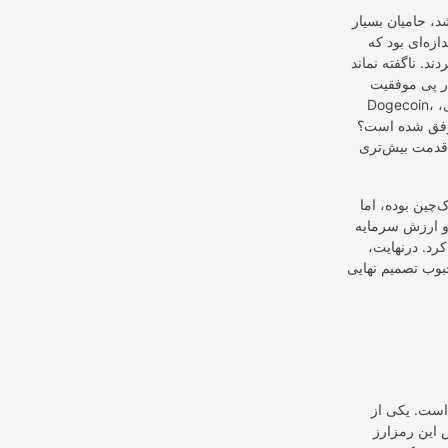
خی ساخته شد، حامیان بسیار
ازه‌ای بود که
. نا‌گفته نماند
ر پی موفقیت
Dogecoin، توکن‌های بسیار زیادی به‌وجود آمدند که از بین آن‌ها شیبا‌اینو به موفقیت و محبوبیت رسید. رایوشی،
 موفق شده است؟
ه قدمت بیش‌تری
‌چین بوده، اما
ه و ارزش سرمایه
کرد. در‌نهایت،
نج مراجعه کرده و با بررسی قیمت این 2 رمز‌ارز محبوب تصمیم نهایی
 است. یکی از
ین رمز‌ارز