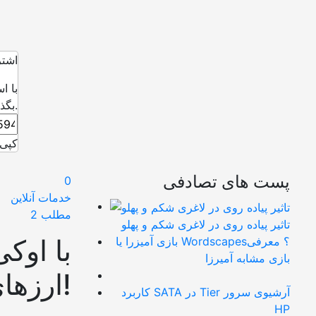
اشتر
با ا
بگذارید.
کپی 
پست های تصادفی
0
خدمات آنلاین
مطلب 2
تاثیر پیاده روی در لاغری شکم و پهلو
با اوک
بازی آمیزرا یا Wordscapes؟ معرفی
بازی مشابه آمیرزا
ارزهای دیجیتال بگذاریم!
کاربرد SATA در Tier آرشیوی سرور
HP