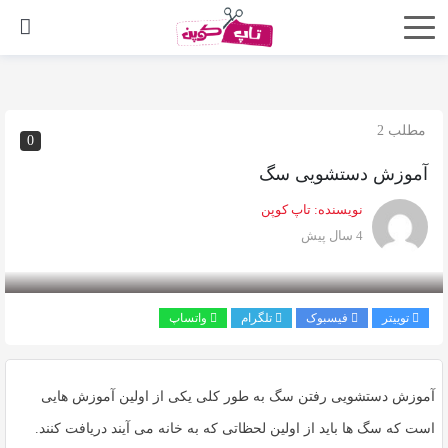
اشتراک
گذاری
با
مطلب 2
0
استفاده
آموزش دستشویی سگ
از
روش‌های
نویسنده:
تاپ کوپن
زیر
4 سال پیش
می‌توانید
این
صفحه
توییتر
فیسبوک
تلگرام
واتساپ
را
با
آموزش دستشویی رفتن سگ به طور کلی یکی از اولین آموزش هایی
دوستان
خود
است که سگ ها باید از اولین لحظاتی که به خانه می آیند دریافت کنند.