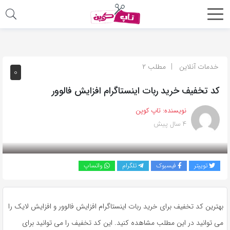
اشتراک
گذاری
با
خدمات آنلاین
مطلب ۲
۰
استفاده
کد تخفیف خرید ربات اینستاگرام افزایش فالوور
از
روش‌های
نویسنده:
تاپ کوپن
زیر
۴ سال پیش
می‌توانید
این
صفحه
توییتر
فیسبوک
تلگرام
واتساپ
را
با
دوستان
بهترین کد تخفیف برای خرید ربات اینستاگرام افزایش فالوور و افزایش لایک را
خود
می توانید در این مطلب مشاهده کنید. این کد تخفیف را می توانید برای