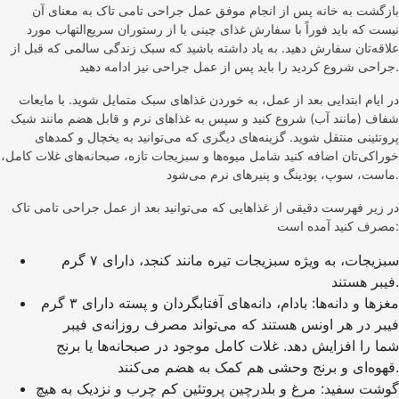
بازگشت به خانه پس از انجام موفق عمل جراحی تامی تاک به معنای آن
نیست که باید فوراً با سفارش غذای چینی یا از رستوران سریع‌التهاب مورد
علاقه‌تان سفارش دهید. به یاد داشته باشید که سبک زندگی سالمی که قبل از
جراحی شروع کردید را باید پس از عمل جراحی نیز ادامه دهید.
در ایام ابتدایی بعد از عمل، به خوردن غذاهای سبک متمایل شوید. با مایعات
شفاف (مانند آب) شروع کنید و سپس به غذاهای نرم و قابل هضم مانند شیک
پروتئینی منتقل شوید. گزینه‌های دیگری که می‌توانید به یخچال و کمدهای
خوراکی‌تان اضافه کنید شامل میوه‌ها و سبزیجات تازه، صبحانه‌های غلات کامل،
ماست، سوپ، پودینگ و پنیرهای نرم می‌شود.
در زیر فهرست دقیقی از غذاهایی که می‌توانید بعد از عمل جراحی تامی تاک
مصرف کنید آمده است:
سبزیجات، به ویژه سبزیجات تیره مانند کنجد، دارای ۷ گرم
فیبر هستند.
مغزها و دانه‌ها: بادام، دانه‌های آفتابگردان و پسته دارای ۳ گرم
فیبر در هر اونس هستند که می‌تواند مصرف روزانه‌ی فیبر
شما را افزایش دهد. غلات کامل موجود در صبحانه‌ها یا برنج
قهوه‌ای و برنج وحشی هم کمک به هضم می‌کنند.
گوشت سفید: مرغ و بلدرچین پروتئین کم چرب و نزدیک به هیچ