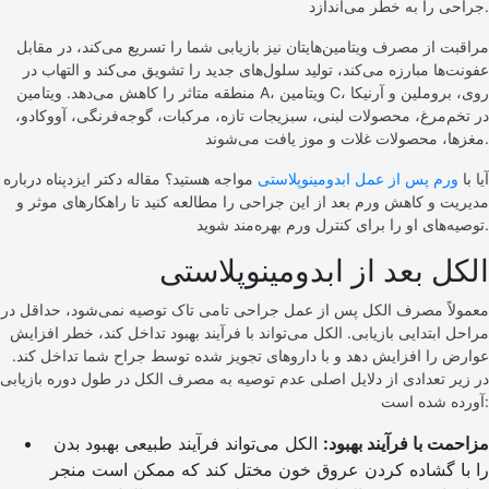
جراحی را به خطر می‌اندازد.
مراقبت از مصرف ویتامین‌هایتان نیز بازیابی شما را تسریع می‌کند، در مقابل
عفونت‌ها مبارزه می‌کند، تولید سلول‌های جدید را تشویق می‌کند و التهاب در
منطقه متاثر را کاهش می‌دهد. ویتامین A، ویتامین C، روی، بروملین و آرنیکا
در تخم‌مرغ، محصولات لبنی، سبزیجات تازه، مرکبات، گوجه‌فرنگی، آووکادو،
مغزها، محصولات غلات و موز یافت می‌شوند.
آیا با
ورم پس از عمل ابدومینوپلاستی
مواجه هستید؟ مقاله دکتر ایزدپناه درباره
مدیریت و کاهش ورم بعد از این جراحی را مطالعه کنید تا راهکارهای موثر و
توصیه‌های او را برای کنترل ورم بهره‌مند شوید.
الکل بعد از ابدومینوپلاستی
معمولاً مصرف الکل پس از عمل جراحی تامی تاک توصیه نمی‌شود، حداقل در
مراحل ابتدایی بازیابی. الکل می‌تواند با فرآیند بهبود تداخل کند، خطر افزایش
عوارض را افزایش دهد و با داروهای تجویز شده توسط جراح شما تداخل کند.
در زیر تعدادی از دلایل اصلی عدم توصیه به مصرف الکل در طول دوره بازیابی
آورده شده است:
مزاحمت با فرآیند بهبود:
الکل می‌تواند فرآیند طبیعی بهبود بدن
را با گشاده کردن عروق خون مختل کند که ممکن است منجر