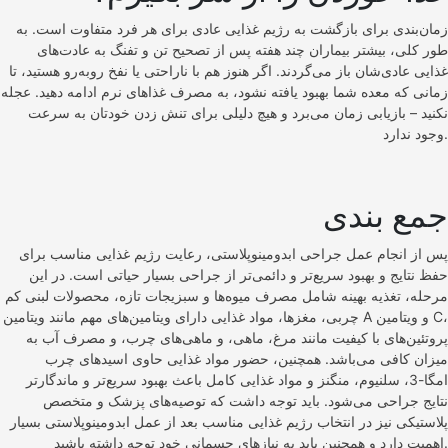
زمان‌بندی برای بازگشت به رژیم غذایی عادی برای هر فرد متفاوت است. به
طور کلی، بیشتر بیماران چند هفته پس از تصحیح تن و تفنگ به عادت‌های
غذایی عادی‌شان باز می‌گردند. اگر هنوز هم با ناراحتی یا نفخ روبه‌رو هستید، تا
زمانی که معده شما بهبود یافته نشود، به مصرف غذاهای نرم ادامه دهید. عجله
نکنید – بازیابی زمان می‌برد و هیچ دلیلی برای تنش زدن خودتان به سرعت
وجود ندارد.
جمع بندی
پس از انجام عمل جراحی ابدومینوپلاستی، رعایت رژیم غذایی مناسب برای
حفظ نتایج و بهبود سریع‌تر و دائمی‌تر از جراحی بسیار حیاتی است. در این
مرحله، تغذیه بهینه شامل مصرف میوه‌ها و سبزیجات تازه، محصولات لبنی کم
چربی، مغزها، مواد غذایی دارای ویتامین‌های مهم مانند ویتامین A و ویتامین C،
پروتئین‌های با کیفیت مانند مرغ، ماهی، و ماهی‌های چرب، و مصرف آب به
میزان کافی می‌باشد. همچنین، حضور مواد غذایی حاوی اسیدهای چرب
امگا-3، سلنیوم، منگنز و مواد غذایی کامل باعث بهبود سریع‌تر و ماندگارتر
نتایج جراحی می‌شود. باید توجه داشت که توصیه‌های پزشک و متخصص
پلاستیکی نیز در انتخاب رژیم غذایی مناسب بعد از عمل ابدومینوپلاستی بسیار
اهمیت دارد و همچنین باید به نیازهای جسمانی خود توجه داشته باشید.