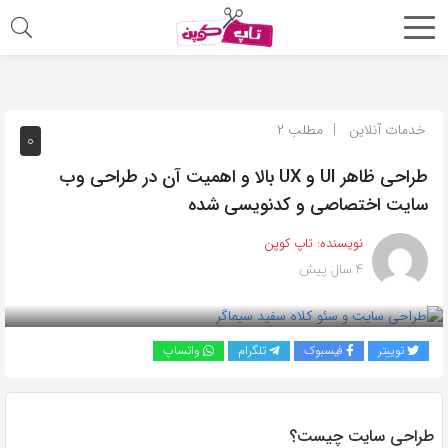
اشتراک
گذاری
با
خدمات آنلاین
مطلب ۲
۰
استفاده
طراحی ظاهر UI و UX بالا و اهمیت آن در طراحی وب
از
سایت اختصاصی و کدنویسی شده
روش‌های
زیر
نویسنده:
تاپ کوپن
می‌توانید
۴ سال پیش
این
صفحه
را
توییتر
فیسبوک
تلگرام
واتساپ
با
دوستان
خود
طراحی سایت چیست؟