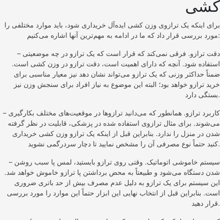
کشی
برای اینکه یک ترازوی وزن کشی ایده‌آل خریداری شود، باید موارد مختلفی را
مورد بررسی قرار داد که ما در ادامه به مهم‌ترین آنها اشاره می‌کنیم:
– دقت ترازو. فرقی نمی‌کند که قرار است که یک ترازو در چه موضعیتی
استفاده شود. آنچه که دارای اهمیت است، دقت ترازو در وزن کشی است.
ضمناً حداکثر وزنی که یک ترازو می‌تواند نشان دهد نیز معیار مناسبی برای
خرید ترازو خواهد بود؛ البته این موضوع به نیاز افراد برای سنجش وزن نیز
بستگی دارد.
– کاربرد ترازو. همانطور که می‌دانید ترازوها در موقعیت‌های مختلف بکارگیری
می‌شوند. برای مثال ترازوی استفاده شده در پزشکی، قابلیت در نظر گرفته
شدن در منزل را ندارد. بنابراین قبل از اینکه یک ترازو وزن کشی خریداری
کنید حتماً نوع مصرفی آن را مشخص نمایید تا دچار سردرگمی نشوید.
– سیستم خاموشی اتوماتیک. وقتی روی ترازو بایستید، لمس پا سبب روشن
شدن دستگاه می‌شود و طبیعتاً به محض برداشتن پا ترازو خاموش خواهد شد.
این سیستم برای یک ترازو به دلیل عدم مصرف بیش از حد باتری ضروری
است. بنابراین قبل از انتخاب نهایی این ابزار حتماً این موارد را مورد بررسی
قرار دهید.