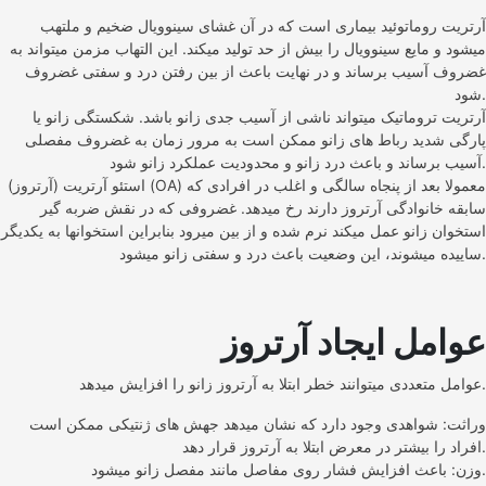
آرتریت روماتوئید بیماری است که در آن غشای سینوویال ضخیم و ملتهب
میشود و مایع سینوویال را بیش از حد تولید میکند. این التهاب مزمن میتواند به
غضروف آسیب برساند و در نهایت باعث از بین رفتن درد و سفتی غضروف
شود.
آرتریت تروماتیک میتواند ناشی از آسیب جدی زانو باشد. شکستگی زانو یا
پارگی شدید رباط های زانو ممکن است به مرور زمان به غضروف مفصلی
آسیب برساند و باعث درد زانو و محدودیت عملکرد زانو شود.
استئو آرتریت (آرتروز) (OA) معمولا بعد از پنجاه سالگی و اغلب در افرادی که
سابقه خانوادگی آرتروز دارند رخ میدهد. غضروفی که در نقش ضربه گیر
استخوان زانو عمل میکند نرم شده و از بین میرود بنابراین استخوانها به یکدیگر
ساییده میشوند، این وضعیت باعث درد و سفتی زانو میشود.
عوامل ایجاد آرتروز
عوامل متعددی میتوانند خطر ابتلا به آرتروز زانو را افزایش میدهد.
وراثت: شواهدی وجود دارد که نشان میدهد جهش های ژنتیکی ممکن است
افراد را بیشتر در معرض ابتلا به آرتروز قرار دهد.
وزن: باعث افزایش فشار روی مفاصل مانند مفصل زانو میشود.