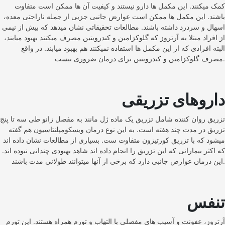
کمک میکنند. این مکمل ها دارو نیستند و کیفیت آن ها ممکن است متفاوت
باشند. این مکمل ها ممکن است عوارض جانبی جزیی از جمله ناراحتی معده،
اسهال و سردرد داشته باشند. مطالعات تحقیقاتی نشان میدهد که بیش از نیمی
از افراد مبتلا به آرتروز که گلوکزامین و کندرویتین مصرف میکنند بهبود میابند،
البته افرادی که از این مکمل ها استفاده نمیکنند هم بهبود میابند. در واقع
مصرف گلوکزامین و کندرویتین برای درمان ضروری نیست.
داروهای تزریقی
تزریق روان کننده شامل تزریق یک ماده ژل مانند به مفصل زانو طی سه تا پنج
تزریق در مدت چند هفته است. به این نوع درمان ویسکومپلنتاسیون هم گفته
میشود که با تزریق کورتیزون متفاوت ست. بسیاری از مطالعات نشان داده اند
که اکثر بیمارانی که این تزریق را انجام داده اند شاهد بهبودی چندانی نبوده اند.
این درمان عوارض جانبی دارد که برخی از آنها میتوانند طولانی مدت باشند.
تنفس
آرتروز، عفونت و آسیب های مفصلی با التهاب و تورم همراه هستند. این تورم