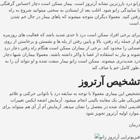
زانو درد بارزترین نشانه آرتروز است. بیمار ممکن است دچار احساس گرفتگی
یا ساییدگی زانو شود. اغلب بعد از ایستادن به سختی میتوانید شروع به راه
رفتن کنید. معمولا دیگران متوجه میشوند که پاهای بیمار در حال خم شدن
است.
برای برخی افراد ممکن است درد تا حدی شدید باشد که فعالیت های روزمره
او از جمله راه رفتن، بالا و پایین رفتن از پله ها و نشستن و برخاستن از روی
صندلی را محدود کند. برخی از بیماران ممکن است هنگام راه رفتن دچار درد
شوند و نیاز به استفاده از عصا یا واکر داشته باشند. معمولا بیماران شبها دچار
درد شدیدتری میشوند. ممکن است زانو بیمار سفت شده و او نتواند آن را به
طور کامل خم یا صاف کند.
تشخیص آرتروز
تشخیص این بیماری معمولا با توجه به سابقه درد یا ناتوانی حرکتی و علائم
فیزیکی طی یک معاینه بالینی انجام میشود. آزمایش اشعه ایکس تغییرات
قدیمی ایجاد شده در مفصل را نشان میدهد. آزمایش آم آر آی هم میتواند برای
موارد اولیه آرتروز تجویز شود.
درمان