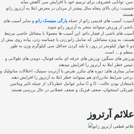
سن: توانایی غضروف برای ترمیم خود با افزایش سن کاهش میابد.
جنسیت: زنان بالای پنجاه سال بیشتر از مردان در معرض ابتلا به آرتروز زانو
هستند.
آسیب: آسیب های قدیمی زانو از جمله
پارگی مینیسک زانو
و سایر آسیب های
ناشی از ورزش میتوانند منجر به آرتروز زانو شوند.
آسیب های ناشی از فشار دائم: این آسیب ها معمولا با مشاغل خاصی مرتبط
هستند، به ویژه مشاغلی که شامل زانو زدن یا چمباتمه زدن، پیاده روی بیش از
دو تا چهار کیلومتر در روز، یا بلند کردن حداقل سی کیلوگرم وزن به طور
منظم و … است.
ورزش های سنگین: ورزش های حرفه ای مانند فوتبال، دویدن های طولانی و
تنیس خطر ابتلا به آرتروز را افزایش میدهند.
سایر بیماری های: دوره های مکرر نقرس یا آرتریت سپتیک، اختلالات متابولیک و
برخی شرایط مادرزادی هم میتوانند خطر ابتلا به آرتروز را افزایش دهند.
سایر عوامل خطرناک: از جمله تاثیر ویتامین C و D ، نامتعادل بودن حالت
فیزیکی استخوان، ضعف فیزیک و ضعف عضلانی در حال بررسی هستند.
علائم آرتروز