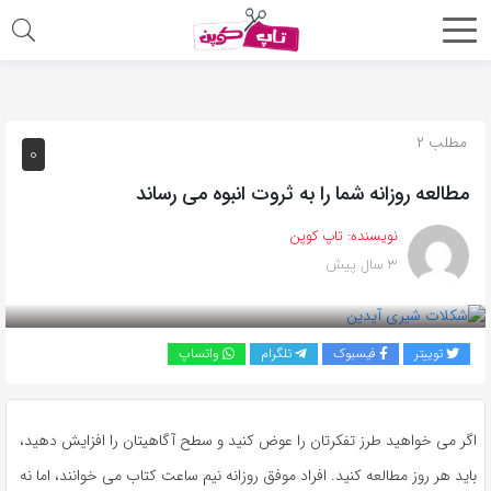
اشتراک
گذاری
با
مطلب ۲
۰
استفاده
مطالعه روزانه شما را به ثروت انبوه می رساند
از
روش‌های
نویسنده:
تاپ کوپن
زیر
۳ سال پیش
می‌توانید
این
صفحه
توییتر
فیسبوک
تلگرام
واتساپ
را
با
دوستان
اگر می‌ خواهید طرز تفکرتان را عوض کنید و سطح آگاهیتان را افزایش دهید،
خود
باید هر روز مطالعه کنید. افراد موفق روزانه نیم ساعت کتاب می‌ خوانند، اما نه