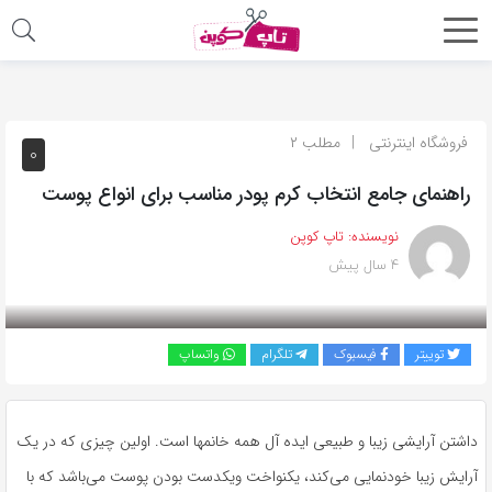
اشتراک
گذاری
با
فروشگاه اینترنتی
مطلب ۲
۰
استفاده
راهنمای جامع انتخاب کرم پودر مناسب برای انواع پوست
از
روش‌های
نویسنده:
تاپ کوپن
زیر
۴ سال پیش
می‌توانید
این
صفحه
توییتر
فیسبوک
تلگرام
واتساپ
را
با
دوستان
داشتن آرایشی زیبا و طبیعی ایده آل همه خانمها است. اولین چیزی که در یک
خود
آرایش زیبا خودنمایی می‌کند، یکنواخت ویکدست بودن پوست می‌باشد که با