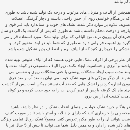
کم نباشد.
همچنین از الیاف و متریال‌ های مرغوب و درجه یک تولید شده باشد به طوری
که در هنگام خوابیدن روی آن حس راحتی داشته و دچار گرفتگی عضلات
نشوید. علاوه بر موارد ذکر شده، تشک‌ های خوب و استاندارد باید فنر قوی و
پارچه و دوخت محکم داشته باشند به طوری که پس از گذشت یک الی دو سال
فنرهای آن بیرون نزند. نوع الیافی که برای تولید تشک مورد استفاده قرار می‌
گیرد نیز اهمیت فراوانی دارد به طوری که شما باید در ابتدا تحقیق کرده و
تشکی را خریداری کنید که از الیاف نرم و انعطاف پذیر تشکیل شده باشد.
از نظر برخی از افراد، تشک‌ هایی خوب هستند که از الیاف طبیعی تهیه شده
باشند و آلرژی و حساسیت ایجاد نکنند، زیرا الیاف مصنوعی در کوتاه مدت یا
بلند مدت سبب ایجاد مشکلات پوستی یا حتی مشکلات ریوی و تنفسی می‌
شوند. از دیگر ویژگی‌ های مهم تشک خوب می‌ توان به ضد آب و ضد عرق
بودن اشاره کرد زیرا تشک‌ هایی که ضد آب نیستند ممکن است پس از گذشت
چند ماه لک گرفته یا پس از تمیز کردن آب را به خود جذب کرده و در کوتاه
مدت کیفیت آن از بین برود.
در هنگام خرید تشک خواب، راهنمای انتخاب تشک را در نظر داشته باشید
محصولی را خریداری کنید که دارای چند لایه و آستر باشد تا در صورت کثیف
شدن بتوانید آن را به طور مکرر تعویض کنید. معمولاً تشک رویال تمامی ویژگی‌
های ذکر شده را دارد و به همین دلیل شما می‌ توانید تا بیش از 5 سال نیز با