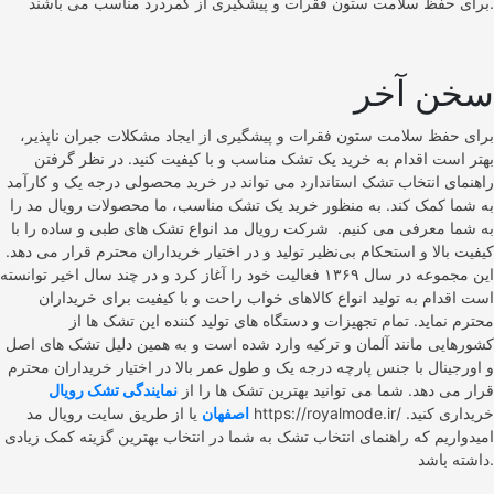
برای حفظ سلامت ستون فقرات و پیشگیری از کمردرد مناسب می‌ باشند.
سخن آخر
برای حفظ سلامت ستون فقرات و پیشگیری از ایجاد مشکلات جبران ناپذیر،
بهتر است اقدام به خرید یک تشک مناسب و با کیفیت کنید. در نظر گرفتن
راهنمای انتخاب تشک استاندارد می‌ تواند در خرید محصولی درجه یک و کارآمد
به شما کمک کند. به منظور خرید یک تشک مناسب، ما محصولات رویال مد را
به شما معرفی می‌ کنیم. شرکت رویال مد انواع تشک‌ های طبی و ساده را با
کیفیت بالا و استحکام بی‌نظیر تولید و در اختیار خریداران محترم قرار می‌ دهد.
این مجموعه در سال ۱۳۶۹ فعالیت خود را آغاز کرد و در چند سال اخیر توانسته
است اقدام به تولید انواع کالاهای خواب راحت و با کیفیت برای خریداران
محترم نماید. تمام تجهیزات و دستگاه‌ های تولید کننده این تشک‌ ها از
کشورهایی مانند آلمان و ترکیه وارد شده است و به همین دلیل تشک‌ های اصل
و اورجینال با جنس پارچه درجه یک و طول عمر بالا در اختیار خریداران محترم
قرار می‌ دهد. شما می توانید بهترین تشک ها را از
نمایندگی تشک رویال
اصفهان
یا از طریق سایت رویال مد https://royalmode.ir/ خریداری کنید.
امیدواریم که راهنمای انتخاب تشک به شما در انتخاب بهترین گزینه کمک زیادی
داشته باشد.