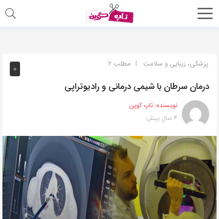
اشتراک
گذاری
با
پزشکی، زیبایی و سلامت
مطلب ۲
۰
استفاده
درمان سرطان با شیمی درمانی و رادیوتراپی
از
روش‌های
نویسنده:
تاپ کوپن
زیر
۴ سال پیش
می‌توانید
این
صفحه
را
با
دوستان
خود