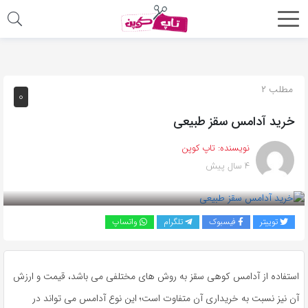
اشتراک
گذاری
با
مطلب ۲
۰
استفاده
خرید آدامس سقز طبیعی
از
روش‌های
نویسنده:
تاپ کوپن
زیر
۴ سال پیش
می‌توانید
این
صفحه
توییتر
فیسبوک
تلگرام
واتساپ
را
با
دوستان
استفاده از آدامس کوهی سقز به روش های مختلفی می باشد، قیمت و ارزش
خود
آن نیز نسبت به خریداری آن متفاوت است؛ این نوع آدامس می تواند در