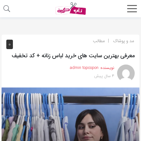
اشتراک
گذاری
با
مد و پوشاک
مطالب
0
استفاده
معرفی بهترین سایت های خرید لباس زنانه + کد تخفیف
از
روش‌های
نویسنده:
admin topcopon
زیر
4 سال پیش
می‌توانید
این
صفحه
را
با
دوستان
خود