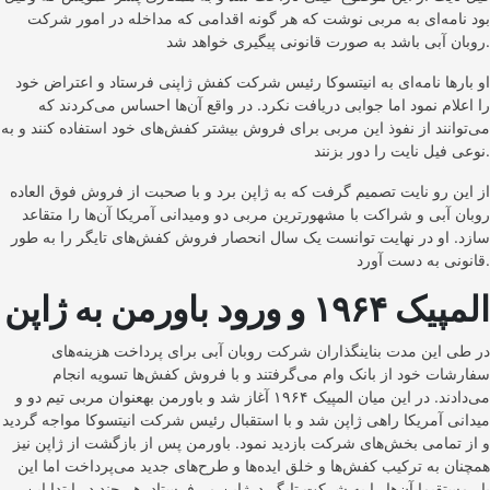
بود نامه‌‌ای به مربی نوشت که هر گونه اقدامی که مداخله در امور شرکت
روبان آبی باشد به صورت قانونی پیگیری خواهد شد.
او بارها نامه‌‌ای به انیتسوکا رئیس شرکت کفش ژاپنی فرستاد و اعتراض خود
را اعلام نمود اما جوابی دریافت نکرد. در واقع آن‌ها احساس می‌کردند که
می‌توانند از نفوذ این مربی برای فروش بیشتر کفش‌های خود استفاده کنند و به
نوعی فیل نایت را دور بزنند.
از این رو نایت تصمیم گرفت که به ژاپن برد و با صحبت از فروش فوق العاده
روبان آبی و شراکت با مشهورترین مربی دو ومیدانی آمریکا آن‌ها را متقاعد
سازد. او در نهایت توانست یک سال انحصار فروش کفش‌های تایگر را به طور
قانونی به دست آورد.
المپیک ۱۹۶۴ و ورود باورمن به ژاپن
در طی این مدت بناینگذاران شرکت روبان آبی برای پرداخت هزینه‌های
سفارشات خود از بانک وام می‌گرفتند و با فروش کفش‌ها تسویه انجام
می‌دادند. در این میان المپیک ۱۹۶۴ آغاز شد و باورمن بهعنوان مربی تیم دو و
میدانی آمریکا راهی ژاپن شد و با استقبال رئیس شرکت انیتسوکا مواجه گردید
و از تمامی بخش‌های شرکت بازدید نمود. باورمن پس از بازگشت از ژاپن نیز
همچنان به ترکیب کفش‌ها و خلق ایده‌ها و طرح‌های جدید می‌پرداخت اما این
بار مستقیما آن‌ها را به شرکت تایگر درژاپن می‌فرستاد. هر چند در ابتدا این