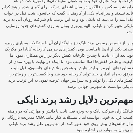
گرفت با برند تجاری خود و نه به عنوان نماینده آن‌ها را توزیع کند. دو نام
دایمنشن سیکس و فالکون در میان اعضای شرکت رای گیری شده و هیچ کدام
تایید نشدند و سرانجام یکی از کارمندان گفت که جانسون شب قبل در خواب
یک اسم را می‌بیند که نایکی بود و به این ترتیب نام شرکت روبان آبی به برند
نایکی تغییر کرد و نایکی، الهه پیروزی یونان به روی کفش‌های جدید رونمایی
شد.
پس از تاسیس رسمی برند نایک نیز بناینگذاران آن با مشکلات بسیاری روبرو
شدند. یکی از آن‌ها نامناسب بودن کفش‌های چرمی کارخانه کانادا در مکزیک
بود. بعد از آن نایت با چندین کارخانه کفش دیگر در ژاپن همکاری نمود اما
کیفیت و ظاهر کفش‌ها اصلا مناسب نبود. تا اینکه در نهایت با بهره مندی از
دستاوردهای باورمن و ایده هایش و همچنین تلاش‌های جانسون، فیل نایت
موفق به راه اندازی خظ تولید کارخانه خود شد و با کیفیت‌ترین و زیباترین
کفش‌های نایکی را تولید و به سراسر جهان عرضه نمود. به این ترتیب برند
نایکی توانست به شهرتی جهانی برسد.
مهم‌ترین دلایل رشد برند نایکی
بنیانگذاران شرکت نایک و به ویژه فیل نایت با دانش و مهارتی که در زمینه
مدیریت بازرگانی و MBA کسب کرد به خوبی توانسته‌‌اند با مشکلات کنار بیایند
و از چالش‌های پیش روی خود عبور کنند. از مهم‌ترین علل رشد برند نایکی
می‌توان به موارد زیر اشاره نمود.