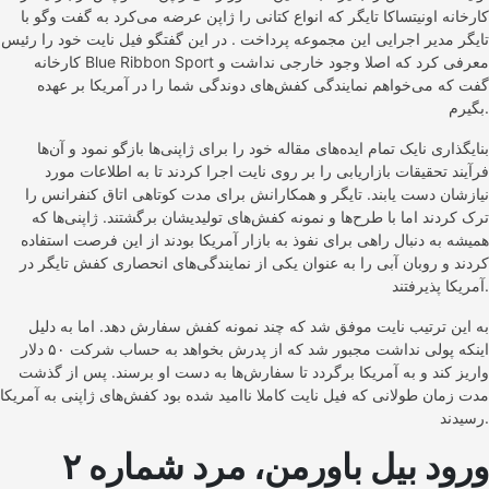
کارخانه اونیتساکا تایگر که انواع کتانی را ژاپن عرضه می‌کرد به گفت وگو با
تایگر مدیر اجرایی این مجموعه پرداخت . در این گفتگو فیل نایت خود را رئیس
کارخانه Blue Ribbon Sport معرفی کرد که اصلا وجود خارجی نداشت و
گفت که می‌خواهم نمایندگی کفش‌های دوندگی شما را در آمریکا بر عهده
بگیرم.
بنایگذاری نایک تمام ایده‌های مقاله خود را برای ژاپنی‌ها بازگو نمود و آن‌ها
فرآیند تحقیقات بازاریابی را بر روی نایت اجرا کردند تا به اطلاعات مورد
نیازشان دست یابند. تایگر و همکارانش برای مدت کوتاهی اتاق کنفرانس را
ترک کردند اما با طرح‌ها و نمونه کفش‌های تولیدیشان برگشتند. ژاپنی‌ها که
همیشه به دنبال راهی برای نفوذ به بازار آمریکا بودند از این فرصت استفاده
کردند و روبان آبی را به عنوان یکی از نمایندگی‌های انحصاری کفش تایگر در
آمریکا پذیرفتند.
به این ترتیب نایت موفق شد که چند نمونه کفش سفارش دهد. اما به دلیل
اینکه پولی نداشت مجبور شد که از پدرش بخواهد به حساب شرکت ۵۰ دلار
واریز کند و به آمریکا برگردد تا سفارش‌ها به دست او برسند. پس از گذشت
مدت زمان طولانی که فیل نایت کاملا ناامید شده بود کفش‌های ژاپنی به آمریکا
رسیدند.
ورود بیل باورمن، مرد شماره ۲