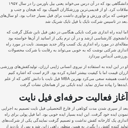
دانشگاهی بود که در آن درس می‌خواند یعنی بیل باورمن را در سال ۱۹۵۷
ملاقات کرد. او از قدیمی‌ترین ورزشکاران المپیک بود که هیجان و جنب و
جوشی که برای ورزش و نوآوری داشت برای فیل بسیار جذاب بود. او سال‌های
بعد در تاسیس شرکت نایک با فیل نایک شریک شد.
اما ایده راه اندازی شرکت نایکی هنگامی در ذهن فیل ناین شکل گرفت که
دانشجوی کارشناسی ارشد و در آن ترم یکی از اساتید از آن‌ها خواسته بود
مقاله‌‌ای در مورد راه اندازی یک کسب وکار جدید بنویسند. نایت در مورد راه
اندازی شرکتی نوشت که به خوبی می‌تواند به رقابت با شرکت محصولات
ورزشی آدیداس بپردازد.
او در این ایده به استفاده از نیروی انسانی ژاپنی ارزان، تولیدکفش‌های ورزشی
ارزان قیمت اما با کیفیت بیشتر اشاره کرده بود. لازم است که اشاره کنیم
فیل نایت با دانش کافی که از علم MBA داشت همیشه سعی می‌کرد بهترین
ایده‌ها را پیاده سازی نماید. ایده نایکی نیز از همانجان نشات گرفت.
آغاز فعالیت حرفه‌‌ای فیل نایت
بعد از سپری شدن مدت کوتاهی از فارغ التحصیلی فیل نایت تصمیم به اجرایی
نمودن ایده خود گرفت. این ایده بسیار ایده خوبی بود. اما فیل پولی برای راه
اندازی یک کارخانه کفش نداشت و تصمیم گرفت نمایندگی یکی از شرکت‌های
تولید کننده کفش را بگیرد. به همین منظور راهی ژاپن شد و پس از بازدید از