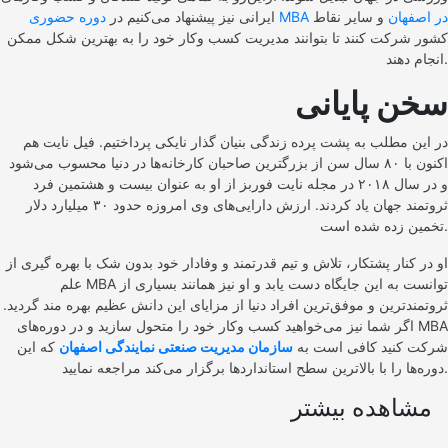
دوره حضوری MBA در اصفهان
و سایر نقاط
ایرانی نیز پیشنهاد می‌کنیم در
کشور شرکت کنند تا بتوانند مدیریت کسب وکار خود را به بهترین شکل ممکن
انجام دهند.
سخن پایانی
در این مطلب به پشت پرده زندگی بنیان گذار نایکی پرداختیم. فیل نایت هم
اکنون با ۸۰ سال سن از بزرگترین صاحبان کارخانه‌ها در دنیا محسوب می‌شود
و در سال ۲۰۱۸ در مجله نایت فوربز از او به عنوان بیست و هشتمین فرد
ثروتمند جهان یاد کردند. ارزش دارایی‌های وی امروزه حدود ۳۰ میلیارد دلار
تخمین زده شده است.
او در کنار پشتکار، تلاش و تیم قدرتمند و وفادار خود بدون شک با بهره گیری از
علم MBA توانست به این جایگاه دست یابد و او نیز همانند بسیاری از
ثروتمند‌ترین و موفق‌ترین افراد دنیا از مزایای این دانش عظیم بهره مند گردید.
اگر شما نیز می‌خواهید کسب وکار خود را متحول سازید و در دوره‌های MBA
شرکت کنید کافی است به
سازمان مدیریت صنعتی نمایندگی اصفهان
که این
دوره‌ها را با بالاترین سطح استانداردها برگزار می‌کند مراجعه نمایید.
مشاهده بیشتر