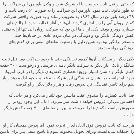
که حتی از فیل نایت خواست با او شریک شود و وکیل باورمن این شراکت را
به طور قانونی ثبت نمود. باورمن این شراکت را به صورت ۵۱ درصد نایت و
۴۹ درصد باورمن در سال ۱۹۶۴ به تصویب رساند و به صورت واقعی شرکت
کفش روبان آبی را راه اندازی کردند. آن‌ها در آغاز فعالیت خود با چالش‌های
بسیاری روبرو بودند. یکی از آن‌ها این بود که شرکت روبان آبی تنها ارائه دهنده
کفش دوندگی تایگر بود و دوندگی در میان مردم عادی در خیابان‌ها خیلی
تمسخر برانگیز بود. به همین دلیل با وضعیت تقاضای منفی برای کفش‌های
دوندگی مواجه شدند.
یکی دیگر از مشکلات آن‌ها کمبود نقدینگی حتی با وجود شراکت بود. فیل نایت
بنیانگذار نایکی بار دیگر به شرکت تایگر نامه‌‌ای فرستاد و درخواست ۳۰۰ جفت
کفش تایگر و داشتن امتیاز توزیع انحصاری کفش‌های تایگر را در غرب آمریکا
نمود. او توانست به عنوان نمایندگی این شرکت به فعالیت خود ادامه دهد و باز
هم برای تامین نقدینگی نزد پدرش رفت و هزار دلار دیگر از او گرفت.
فیل نایت کفش‌ها را صندوق عقب ماشین خود تلنبار می‌کرد و هر جایی که
احساس می‌کرد فروش خواهد داشت سر می‌زد. اما با این وجود زودتر از
تصورش توانست کفش‌ها را بفروشد و این بار تقاضای ۹۰۰ جفت کفش تایگر
را داد.
هر چند که نایت فروش فوق العاده‌‌ای را تجربه نمود. اما پدرش همچنان کار او
را احمقانه می‌دانست وبرای تحویل محموله سوم با پاسخ منفی پدر برای تامین