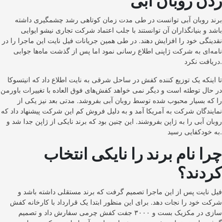
زدن روبان آبی
برند روبان آبی توانست در طی مدت زمان کوتاهی رشد چشمگیری داشته
باشد و بنیانگذاران آن توانستند با جلب اعتماد شرکت تجاری نیشو ایوایی
نقدینگی خود را افزایش دهند. در طی همین جریانات فیل نایت این ماجرا را در
نامه‌‌ای به شرکت ژاپنی اطلاع رسانی نمود اما پس از گذشت ماه‌ها جوابی
دریافت نکرد.
تا اینکه یک توزیع کننده کفش در ساحل شرقی به نایت اطلاع داد که انیتسوکا
در حال توطئه است و دیگر نمی خواهد کفش‌های فوق العاده با تغییرات باورمن
را که بسیار محبوب شده توسط روبان آبی بفروشد. مدتی بعد نیز یکی از
نمایندگان شرکت به آمریکا آمد و به دلیل فروش کم این شرکت پیشنهاد داد که
روبان آبی را به ژاپن بفروشند. این چنین بود که برند نایکی از ژاپن جدا شد و
به خودکفایی رسید.
چرا نام برند را نایکی انتخاب
کردند؟
فیل نایت پس از این ماجرا تصمیم گرفت که برند مستقلی داشته باشد و
شرکت خود را نجات دهد. برای این منظور ابتدا یک قرارداد با کارخانه کفش
سازی در مکزیک بست و ۳۰۰۰ جفت کفش چرمی سفارش داد و تصمیم