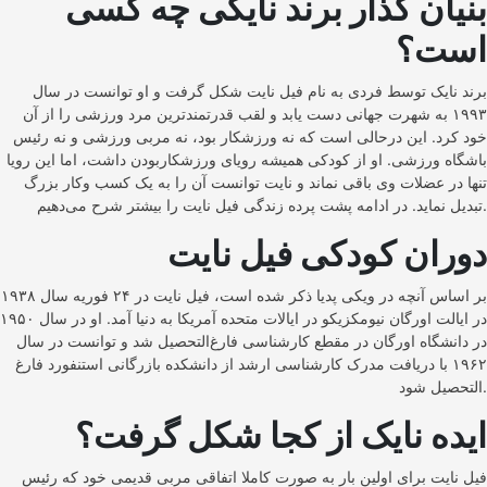
بنیان گذار برند نایکی چه کسی
است؟
برند نایک توسط فردی به نام فیل نایت شکل گرفت و او توانست در سال
۱۹۹۳ به شهرت جهانی دست یابد و لقب قدرتمندترین مرد ورزشی را از آن
خود کرد. این درحالی است که نه ورزشکار بود، نه مربی ورزشی و نه رئیس
باشگاه ورزشی. او از کودکی همیشه رویای ورزشکاربودن داشت، اما این رویا
تنها در عضلات وی باقی نماند و نایت توانست آن را به یک کسب وکار بزرگ
تبدیل نماید. در ادامه پشت پرده زندگی فیل نایت را بیشتر شرح می‌دهیم.
دوران کودکی فیل نایت
بر اساس آنچه در ویکی پدیا ذکر شده است، فیل نایت در ۲۴ فوریه سال ۱۹۳۸
در ایالت اورگان نیومکزیکو در ایالات متحده آمریکا به دنیا آمد. او در سال ۱۹۵۰
در دانشگاه اورگان در مقطع کارشناسی فارغ‌‌التحصیل شد و توانست در سال
۱۹۶۲ با دریافت مدرک کارشناسی ارشد از دانشکده بازرگانی استنفورد فارغ
التحصیل شود.
ایده نایک از کجا شکل گرفت؟
فیل نایت برای اولین بار به صورت کاملا اتفاقی مربی قدیمی خود که رئیس