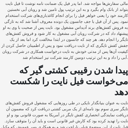
مالی سفارش‌ها مواجه شد. اما پدر فیل یک ضمانت نامه نوشت تا فیل نایت
بتواند از بانک وام بگیرد و به این ترتیب پول تامین شد و روبان آبی نخستین
کارمند خود را یعنی خواهر فیل را برای انجام کاغذبازی‌های شرکت استخدام
نمود. پس از آن فیل با جف جانسون یک دونده معروف آشنا شد که به تازگی
به فروش کفش‌های برند آدیداس مشغول بود. نایت پس از صحبت با وی به او
پیشنهاد داد که در شرکت روبان آبی مشغول به کار شود و فروش کفش‌های
تایگر را انجام دهد. هر چند که جانسون در ابتدا مخالفت کرد اما بعد از یک
جفش کفش تایگری که از نایت دریافت نمود و پس از اطمینان حاصل کردن از
کیفیت آن‌ها پس از مدتی خودش به نایت درخواست همکاری در شرکت روبان
آبی را داد و به این ترتیب دومین کارمند شرکت نیز استخدام شد.
پیدا شدن رقیبی کشتی گیر که
می‌خواست فیل نایت را شکست
دهد
نایت به عنوان بنیانگذار نایکی در طی روزهایی که مشغول فروش کفش‌های
تایگر سری سوم بود نامه‌‌ای از یک مربی کشتی دریافت کرد که مضمون آن
دریافت نمایندگی انحصاری کفش تایگر در آمریکا به صورت قانونی بود و او
نایت را تهدید کرده بود که کارش غیر قانونی است و باید آن را متوقف سازد.
فیل نایت از این موضوع خیلی ناراحت شد و به همکاری پسر عمویش که وکیل