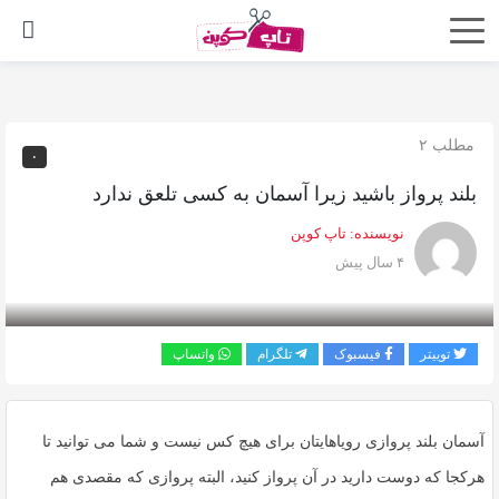
اشتراک
گذاری
با
مطلب ۲
۰
استفاده
بلند پرواز باشید زیرا آسمان به کسی تلعق ندارد
از
روش‌های
نویسنده:
تاپ کوپن
زیر
۴ سال پیش
می‌توانید
این
صفحه
توییتر
فیسبوک
تلگرام
واتساپ
را
با
آسمان بلند پروازی رویاهایتان برای هیچ کس نیست و شما می توانید تا
دوستان
خود
هرکجا که دوست دارید در آن پرواز کنید، البته پروازی که مقصدی هم