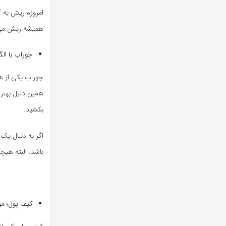
امروزه ریش به گ
همیشه ریش می گذ
جوراب با ال
جوراب یکی از هد
همین دلیل بهتر
بکشید.
اگر به دنبال یک
باشد. البته هیچ
کیف پول؛ مور