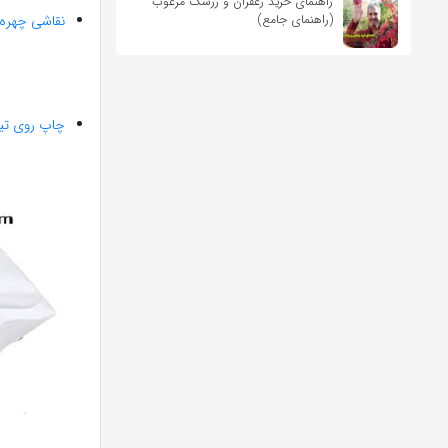
راهنمای خرید زعفران و زرشک مرغوب
(راهنمای جامع)
نقاشی چهره
چاپ روی ت