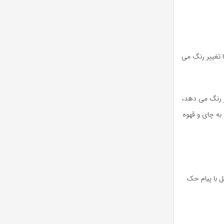
 تغییر رنگ می
ر رنگ می دهد،
به چای و قهوه
ل با پیام حک