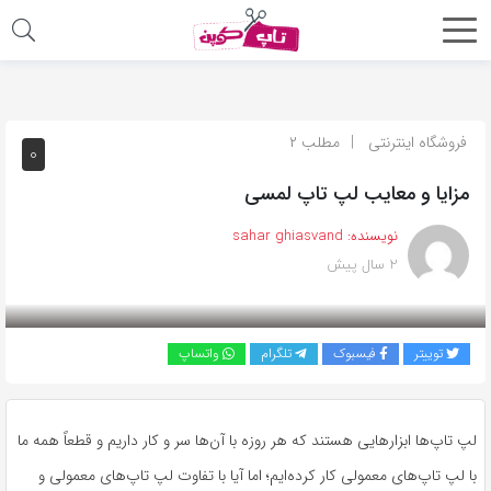
اشتراک
گذاری
با
فروشگاه اینترنتی
مطلب ۲
۰
استفاده
مزایا و معایب لپ تاپ لمسی
از
روش‌های
نویسنده:
sahar ghiasvand
زیر
۲ سال پیش
می‌توانید
این
صفحه
توییتر
فیسبوک
تلگرام
واتساپ
را
با
دوستان
لپ ‌تاپ‌ها ابزارهایی هستند که هر روزه با آن‌ها سر و کار داریم و قطعاً همه ما
خود
با لپ تاپ‌های معمولی کار کرده‌ایم؛ اما آیا با تفاوت لپ ‌تاپ‌های معمولی و