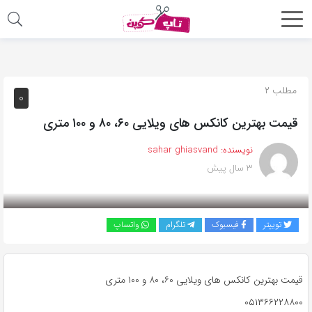
اشتراک
گذاری
با
مطلب ۲
۰
استفاده
قیمت بهترین کانکس های ویلایی ۶۰، ۸۰ و ۱۰۰ متری
از
روش‌های
نویسنده:
sahar ghiasvand
زیر
۳ سال پیش
می‌توانید
این
صفحه
توییتر
فیسبوک
تلگرام
واتساپ
را
با
دوستان
قیمت بهترین کانکس های ویلایی ۶۰، ۸۰ و ۱۰۰ متری
خود
۰۵۱۳۶۶۲۲۸۸۰۰