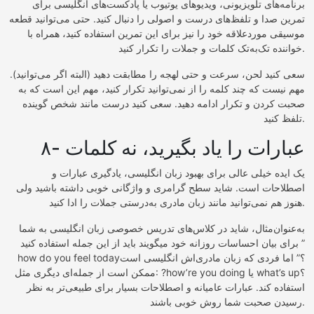
برنامه‌های تلویزیونی، ویدیوهای یوتیوب یا پادکست‌های انگلیسی برای
تمرین صدا و تلفظ‌های درست و اصولی را دنبال کنید. حتی می‌توانید قطعه
موسیقی موردعلاقه خود را نیز برای این تمرین استفاده کنید، همراه با
خواننده تک‌به‌تک کلمات و جملات را تکرار کنید.
سعی کنید لحن، سرعت و حتی لهجه را مطابقت دهید (البته اگر می‌توانید).
مهم نیست که چند کلمه را از نمی‌توانید تکرار کنید، مهم این است که به
صحبت کردن و تکرار ادامه دهید. سعی کنید درست مانند شخص گوینده
تلفظ کنید.
۸- عبارات را یاد بگیرید، نه کلمات
یک ایده خیلی عالی برای بهبود زبان انگلیسی، یادگیری عبارات و
اصطلاحات است. شاید سطح گرامری و واژگانی خوبی داشته باشید ولی
هنوز هم نمی‌توانید مانند زبان مادری به‌درستی جملات را ادا کنید.
به‌عنوان‌مثال، شاید در کلاس‌های تدریس خصوصی زبان انگلیسی به شما
برای بیان احساسات روزانه خود میگویند باید از این جمله استفاده کنید ”
how do you feel today؟” اما فردی که زبان مادری‌اش انگلیسی است
ممکن است از جمله‌ای دیگری مثل: ?how’re you doing یا what’s up؟
استفاده کند. عبارات عامیانه و اصطلاحات بسیار برای طبیعی‌تر به نظر
رسیدن صحبت شما روش خوبی باشند.