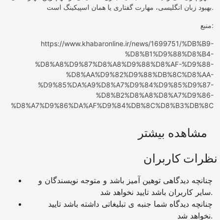
بهبود زبان انگلیسی، مهارت گفتاری یا همان اسپیکینگ است.
منبع:
https://www.khabaronline.ir/news/1699751/%DB%B9-
%D8%B1%D9%88%D8%B4-
%D8%A8%D9%87%D8%A8%D9%88%D8%AF-%D9%88-
%D8%AA%D9%82%D9%88%DB%8C%D8%AA-
%D9%85%DA%A9%D8%A7%D9%84%D9%85%D9%87-
%D8%B2%D8%A8%D8%A7%D9%86-
%D8%A7%D9%86%DA%AF%D9%84%DB%8C%D8%B3%DB%8C
مشاهده بیشتر
نظرات کاربران
چنانچه دیدگاهی توهین آمیز باشد و متوجه نویسندگان و
سایر کاربران باشد تایید نخواهد شد.
چنانچه دیدگاه شما جنبه ی تبلیغاتی داشته باشد تایید
نخواهد شد.