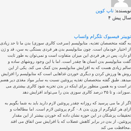
نویسنده:
تاپ کوپن
۴ سال پیش
توییتر
فیسبوک
تلگرام
واتساپ
به گفته متخصصان تغذیه، متابولیسم (سرعت کالری سوزی) بدن ما تا حد زیادی
از اختیار خودمان است. چون متابولیسم بدن هر فردی بستگی به سن، قد و ژن
او دارد، پس در هر فردی این میزان متفاوت است و نمی‌توان به طور ثابت
گفت متابولیسم بدن انسان ها چقدر است. اما با این وجود روشهای ساده و
سالم زیادی هست که به افزایش متابولیسم بدن کمک می کند. یکی از این
روش ها ورزش کردن و دیگری خوردن غذاهایی است که متابولیسم را افزایش
میدهد. طبق گفته متخصصان تغذیه پروتئین نسبت به سایر مواد مغذی دیر هضم
تر است و به همین منظور برای اینکه در بدن تجزیه شود کالری بیشتری می
سوزاند، و تا ۳۵ درصد کالری سوزی بدن را می‌تواند افزایش دهد.
اگر از ما می پرسید که روزانه چقدر پروتئین لازم دارید باید به شما بگویم به
ازای هر کیلوگرم از وزن بدن ۰.۸ گرم پروتئین لازم است. اما مطالعات و
تحقیقات پزشکان در این حوزه نشان داده که خوردن بیشتر از این مقدار
پروتئین، از بدن در برابر کاهش عضلات که با افزایش سن اتفاق می افتد
محافظت می کند.