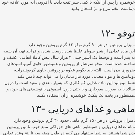
خوشمزه را پس از اینکه با کمی سیر تفت دادید با افزودن ایه مورد علاقه خود
(ماست، تخم مرغ و….) امتحان بکنید.
۱۲- توفو
میزان پروتئین: در هر ۹۰ گرم توفو ۱۲ گرم پروتئین وجود دارد.
این ماده غذایی از شیر سویای غلیظ شده درست شده، و فرایند تهیه آن شبیه
به پنیر است و توسط یک آشپز چینی ۳ هزار سال پیش کاملا اتفاقی، کشف و
ساخته شده است. توفو سرشار از پروتئین و همینطور حاوی آمینو اسیدهای
ضروری بدن است. البته باید بگویم علاوه بر پروتئین حاوی کربوهیدرات،
ویتامین ها و مواد معدنی مورد نیاز بدنتان را می تواند چند تامین بکند.
شما میتوانید این ماده غذایی کم کالری که بسیار مغذی و مفید است را درون
سالاد یا به صورت سوخاری و یا حتی درون اسموتی یا نوشیدنی های خود، و
همینطور در پخت یک پنکیک خوشمزه از آن استفاده بکنید.
۱۳- ماهی و غذاهای دریایی
میزان پروتئین: در هر ۱۵۰ گرم ماهی حدود ۳۰ گرم پروتئین وجود دارد.
تمام غذاهای دریایی و همینطور ماهی های خوراکی منبع خوب تامین پروتئین
بدن شما هستند. به شما پیشنهاد می کنیم در طول هفته سه تا پنج وعده غذایی