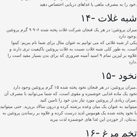
خود را به مصرف ماهی یا غذاهای دریایی اختصاص دهید.
۱۴- شبه غلات
میزان پروتئین: در هر یک فنجان شرکت غلات پخته شده ۶-۹ ۹ گرم پروتئین
وجود دارد.
یکی از شبه غلاتی که می توانیم به عنوان مثال برای شما نام ببریم: کینوا
است. به طور کلی شبه غلات نسبت به غلات پروتئین باکیفیت تری دارند و
علاوه بر لیزین تمام ۹ اسید آمینه ضروری که برای بدن بسیار مفید است را
دارد.
۱۵- نخود
میزان پروتئین: در هر فنجان نخود پخته شده ۱۵ گرم پروتئین وجود دارد.
نخود یک ماده غذایی خوشمزه و مقوی است، که شما می‌توانید با مصرف آن
میزان زیادی از پروتئین مورد نیاز بدن خود را تامین کنید.
میتوانید به عنوان یک میان وعده برشته کرده و درون سالاد بریزید. حتی میتوانید
با نخود پخته شده یک هوموس لذیذ درست کرده و علاوه بر رساندن پروتئین به
بدنتان، از خوردن این غذا های خوشمزه لذت ببرید.
۱۶- تخم مرغ