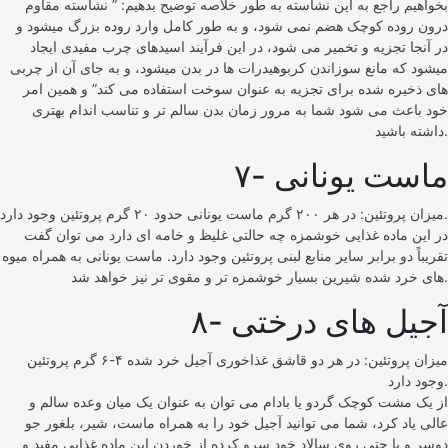
بخواهیم راجع به این نشاسته به طور خلاصه توضیح بدهیم: ” نشاسته مقاوم
درون روده کوچک هضم نمی شود، و به طور کامل وارد روده بزرگ میشود و
در آنجا تجزیه و تخمیر می شود، در این فرآیند اسیدهای چرب مفیدی ایجاد
میشود که مانع سوزاندن کربوهیدرات ها در بدن میشود، و به جای آن از چربی
های ذخیره شده برای تجزیه به عنوان سوخت استفاده می کند” و همین امر
خود باعث می شود شما به مرور زمان بدن سالم تر و تناسب اندام بهتری
داشته باشید.
۷- ماست یونانی
میزان پروتئین: در هر ۲۰۰ گرم ماست یونانی حدود ۲۰ گرم پروتئین وجود دارد.
در این ماده غذایی خوشمزه چه حالتی غلیظ و خامه ای دارد می توان گفت
تقریباً دو برابر سایر منابع لبنی پروتئین وجود دارد. ماست یونانی به همراه میوه
های خرد شده شیرین بسیار خوشمزه تر و مقوی تر نیز خواهد شد.
۸- آجیل های درختی
میزان پروتئین: در هر دو قاشق غذاخوری آجیل خرد شده ۴-۶ گرم پروتئین
وجود دارد.
از یک مشت کوچک گردو یا بادام می توان به عنوان یک میان وعده سالم و
عالی یاد کرد، شما می توانید آجیل خود را به همراه ماست، شیر، بلغور جو
دوسر و یا حتی روی سالاد خود سرو کرده از خوردن این ماده غذایی مفید و