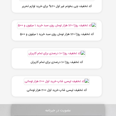
کد تخفیف چی بخونم غیر اول 20% برای خرید لوازم تحریر
کد تخفیف روژا 120 هزار تومان روی سبد خرید 1 میلیون و 500
کد تخفیف روژا 10 درصدی برای تمام کاربران
کد تخفیف تپسی شاپ خرید اول 200 هزار تومانی
عضویت در خبرنامه