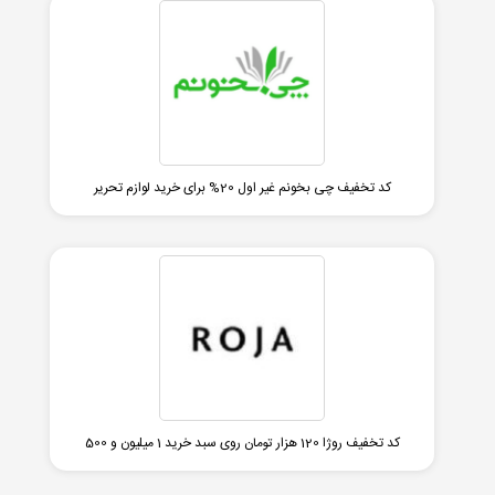
کد تخفیف چی بخونم غیر اول 20% برای خرید لوازم تحریر
کد تخفیف روژا 120 هزار تومان روی سبد خرید 1 میلیون و 500