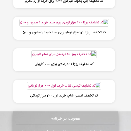
کد تخفیف چی بخونم غیر اول 20% برای خرید لوازم تحریر
کد تخفیف روژا 120 هزار تومان روی سبد خرید 1 میلیون و 500
کد تخفیف روژا 10 درصدی برای تمام کاربران
کد تخفیف تپسی شاپ خرید اول 200 هزار تومانی
عضویت در خبرنامه